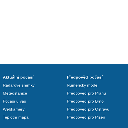
Aktuální počasí
Předpověď počasí
Radarové snímky
Numerický model
Meteostanice
Předpověď pro Prahu
Počasí u vás
Předpověď pro Brno
Webkamery
Předpověď pro Ostravu
Teplotní mapa
Předpověď pro Plzeň