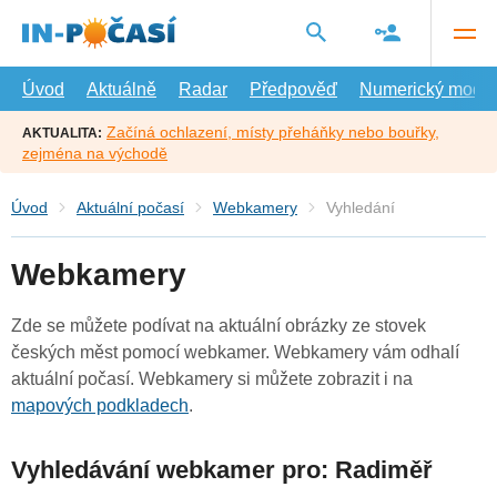
Přejít
na
hlavní
obsah
Úvod
Aktuálně
Radar
Předpověď
Numerický model
Začíná ochlazení, místy přeháňky nebo bouřky,
AKTUALITA:
zejména na východě
Úvod
Aktuální počasí
Webkamery
Vyhledání
Webkamery
Zde se můžete podívat na aktuální obrázky ze stovek
českých měst pomocí webkamer. Webkamery vám odhalí
aktuální počasí. Webkamery si můžete zobrazit i na
mapových podkladech
.
Vyhledávání webkamer pro: Radiměř