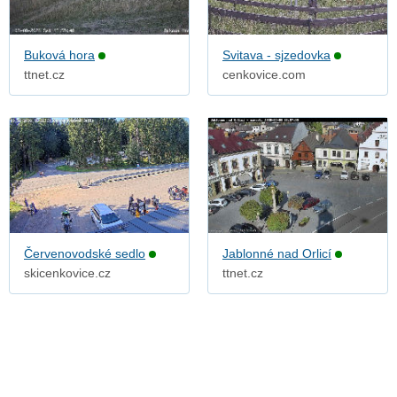
Buková hora
Svitava - sjzedovka
ttnet.cz
cenkovice.com
Červenovodské sedlo
Jablonné nad Orlicí
skicenkovice.cz
ttnet.cz