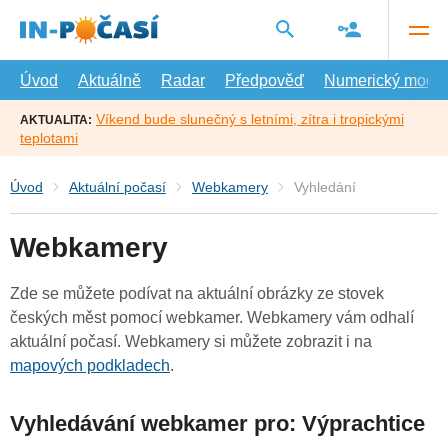
Přejít
na
hlavní
obsah
Úvod
Aktuálně
Radar
Předpověď
Numerický model
Víkend bude slunečný s letními, zítra i tropickými
AKTUALITA:
teplotami
Úvod
Aktuální počasí
Webkamery
Vyhledání
Webkamery
Zde se můžete podívat na aktuální obrázky ze stovek
českých měst pomocí webkamer. Webkamery vám odhalí
aktuální počasí. Webkamery si můžete zobrazit i na
mapových podkladech
.
Vyhledávání webkamer pro: Výprachtice