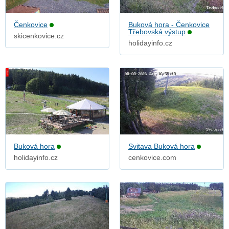
Čenkovice
Buková hora - Čenkovice
Třebovská výstup
skicenkovice.cz
holidayinfo.cz
Buková hora
Svitava Buková hora
holidayinfo.cz
cenkovice.com