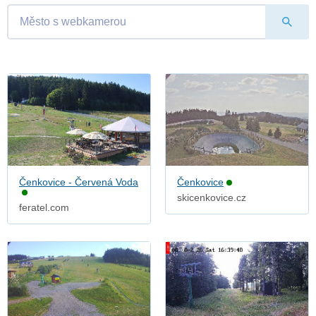
Čenkovice - Červená Voda
Čenkovice
skicenkovice.cz
feratel.com