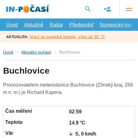
Přejít
na
hlavní
obsah
Úvod
Aktuálně
Radar
Předpověď
Numerický model
Vrací se tropické teploty, zítra až 35 °C
AKTUALITA:
Úvod
Aktuální počasí
Buchlovice
Buchlovice
Provozovatelem meteostanice Buchlovice (Zlínský kraj, 266
m n. m.) je Richard Kapera.
02:59
14.9 °C
S, 0 km/h