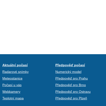
Aktuální počasí
Předpověď počasí
Radarové snímky
Numerický model
Meteostanice
Předpověď pro Prahu
Počasí u vás
Předpověď pro Brno
Webkamery
Předpověď pro Ostravu
Teplotní mapa
Předpověď pro Plzeň