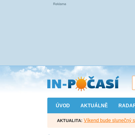
Přejít
na
hlavní
obsah
ÚVOD
AKTUÁLNĚ
RADA
Víkend bude slunečný s l
AKTUALITA: