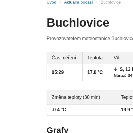
Úvod
Aktuální počasí
Buchlovice
Buchlovice
Provozovatelem meteostanice Buchlovice 
Čas měření
Teplota
Vítr
S, 13
05:29
17.8 °C
Náraz: 34
Změna teploty (30 min)
Teplo
-0.4 °C
19.9 
Grafy