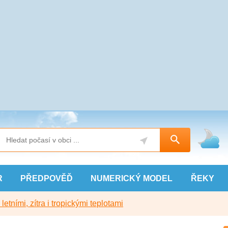
R
PŘEDPOVĚĎ
NUMERICKÝ
MODEL
ŘEKY
etními, zítra i tropickými teplotami