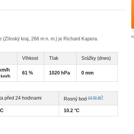
(Zlínský kraj, 266 m n. m.) je Richard Kapera.
Vlhkost
Tlak
Srážky (dnes)
 km/h
61 %
1020 hPa
0 mm
 km/h
co to je?
ta před 24 hodinami
Rosný bod
°C
10.2 °C