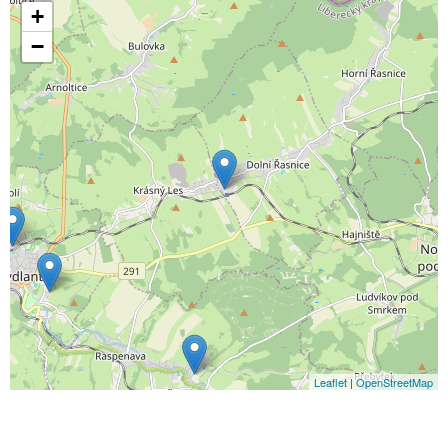
+
−
Leaflet
|
OpenStreetMap