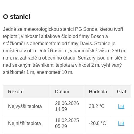
O stanici
Jedná se meteorologickou stanici PG Sonda, kterou tvoří
teplotní, vlhkostní a tlakové čidlo od firmy Bosch a
srážkoměr s anemometrem od firmy Davis. Stanice je
umístěna v obci Dolní Řasnice, v nadmořské výšce 350 m
n.m. na zahradě u obecního úřadu. Senzory jsou umístěné
nad sekaným trávníkem: teplota a vlhkost 2 m, vyhřívaný
srážkoměr 1 m, anemometr 10 m.
Rekord
Datum
Hodnota
Graf
28.06.2026
Nejvyšší teplota
38.2 °C
14:59
18.02.2025
Nejnižší teplota
-20.8 °C
05:29