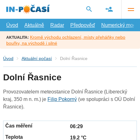
Přejít
na
hlavní
obsah
Úvod
Aktuálně
Radar
Předpověď
Numerický model
Kromě východu ochlazení, místy přeháňky nebo
AKTUALITA:
bouřky, na východě i silné
Úvod
Aktuální počasí
Dolní Řasnice
Dolní Řasnice
Provozovatelem meteostanice Dolní Řasnice (Liberecký
kraj, 350 m n. m.) je
Filip Pokorný
(ve spolupráci s OÚ Dolní
Řasnice).
06:29
19.2 °C