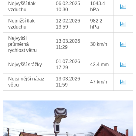
Nejvyšší tlak
06.02.2025
1043.4
vzduchu
10:30
hPa
Nejnižší tlak
12.02.2026
982.2
vzduchu
13:59
hPa
Nejvyšší
13.03.2026
průměrná
30 km/h
11:29
rychlost větru
01.07.2026
Nejvyšší srážky
42.4 mm
17:29
Nejsilnější náraz
13.03.2026
47 km/h
větru
11:59