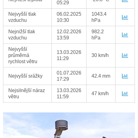
05:29
Nejvyšší tlak
06.02.2025
1043.4
vzduchu
10:30
hPa
Nejnižší tlak
12.02.2026
982.2
vzduchu
13:59
hPa
Nejvyšší
13.03.2026
průměrná
30 km/h
11:29
rychlost větru
01.07.2026
Nejvyšší srážky
42.4 mm
17:29
Nejsilnější náraz
13.03.2026
47 km/h
větru
11:59