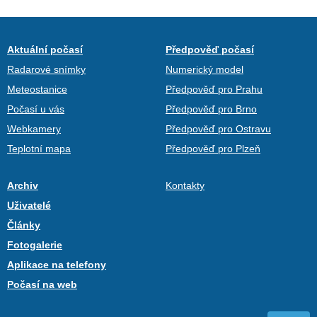
Aktuální počasí
Předpověď počasí
Radarové snímky
Numerický model
Meteostanice
Předpověď pro Prahu
Počasí u vás
Předpověď pro Brno
Webkamery
Předpověď pro Ostravu
Teplotní mapa
Předpověď pro Plzeň
Archiv
Kontakty
Uživatelé
Články
Fotogalerie
Aplikace na telefony
Počasí na web