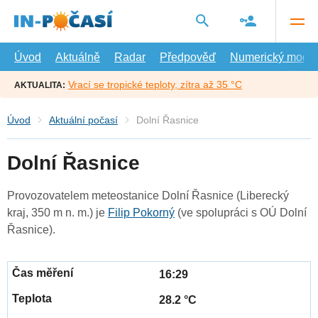
Přejít
na
hlavní
obsah
Úvod
Aktuálně
Radar
Předpověď
Numerický model
Vrací se tropické teploty, zítra až 35 °C
AKTUALITA:
Úvod
Aktuální počasí
Dolní Řasnice
Dolní Řasnice
Provozovatelem meteostanice Dolní Řasnice (Liberecký
kraj, 350 m n. m.) je
Filip Pokorný
(ve spolupráci s OÚ Dolní
Řasnice).
16:29
28.2 °C