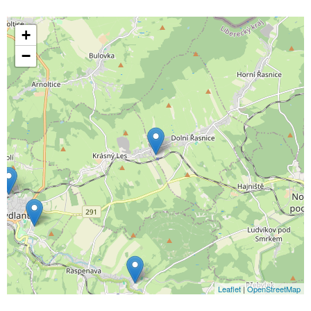
+
−
Leaflet
|
OpenStreetMap