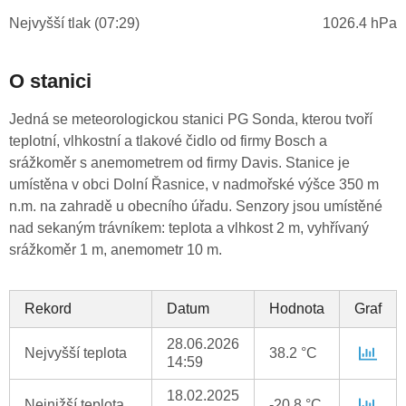
Nejvyšší tlak (07:29)
1026.4 hPa
O stanici
Jedná se meteorologickou stanici PG Sonda, kterou tvoří
teplotní, vlhkostní a tlakové čidlo od firmy Bosch a
srážkoměr s anemometrem od firmy Davis. Stanice je
umístěna v obci Dolní Řasnice, v nadmořské výšce 350 m
n.m. na zahradě u obecního úřadu. Senzory jsou umístěné
nad sekaným trávníkem: teplota a vlhkost 2 m, vyhřívaný
srážkoměr 1 m, anemometr 10 m.
Rekord
Datum
Hodnota
Graf
28.06.2026
Nejvyšší teplota
38.2 °C
14:59
18.02.2025
Nejnižší teplota
-20.8 °C