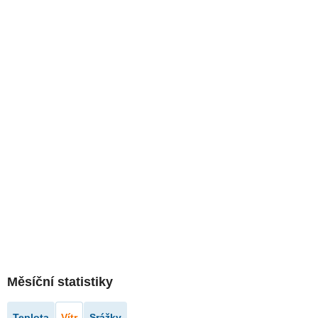
Měsíční statistiky
Teplota
Vítr
Srážky