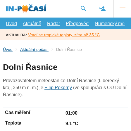
Přejít
na
hlavní
obsah
Úvod
Aktuálně
Radar
Předpověď
Numerický model
Vrací se tropické teploty, zítra až 35 °C
AKTUALITA:
Úvod
Aktuální počasí
Dolní Řasnice
Dolní Řasnice
Provozovatelem meteostanice Dolní Řasnice (Liberecký
kraj, 350 m n. m.) je
Filip Pokorný
(ve spolupráci s OÚ Dolní
Řasnice).
01:00
9.1 °C