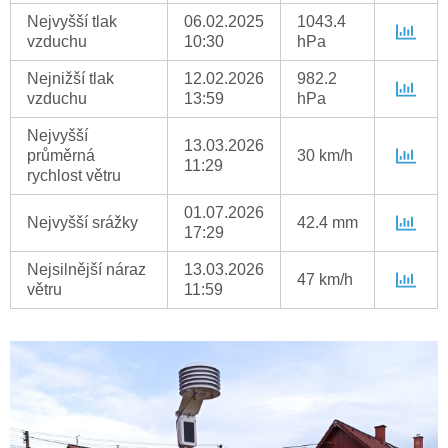
Nejvyšší tlak
06.02.2025
1043.4
vzduchu
10:30
hPa
Nejnižší tlak
12.02.2026
982.2
vzduchu
13:59
hPa
Nejvyšší
13.03.2026
průměrná
30 km/h
11:29
rychlost větru
01.07.2026
Nejvyšší srážky
42.4 mm
17:29
Nejsilnější náraz
13.03.2026
47 km/h
větru
11:59