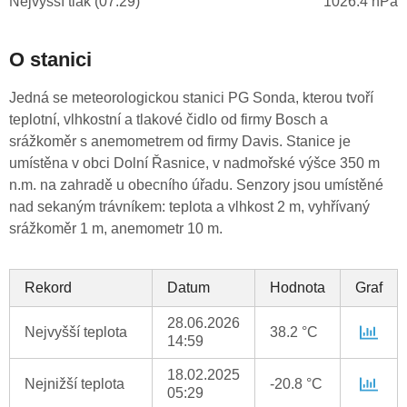
Nejvyšší tlak (07:29)
1026.4 hPa
O stanici
Jedná se meteorologickou stanici PG Sonda, kterou tvoří
teplotní, vlhkostní a tlakové čidlo od firmy Bosch a
srážkoměr s anemometrem od firmy Davis. Stanice je
umístěna v obci Dolní Řasnice, v nadmořské výšce 350 m
n.m. na zahradě u obecního úřadu. Senzory jsou umístěné
nad sekaným trávníkem: teplota a vlhkost 2 m, vyhřívaný
srážkoměr 1 m, anemometr 10 m.
Rekord
Datum
Hodnota
Graf
28.06.2026
Nejvyšší teplota
38.2 °C
14:59
18.02.2025
Nejnižší teplota
-20.8 °C
05:29