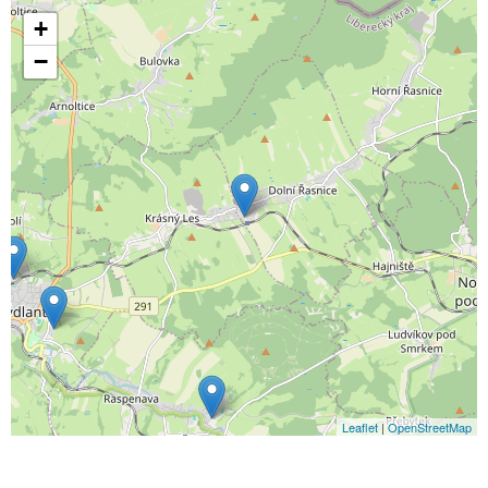
+
−
Leaflet
|
OpenStreetMap