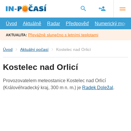
Přejít
na
hlavní
obsah
Úvod
Aktuálně
Radar
Předpověď
Numerický model
Převážně slunečno s letními teplotami
AKTUALITA:
Úvod
Aktuální počasí
Kostelec nad Orlicí
Kostelec nad Orlicí
Provozovatelem meteostanice Kostelec nad Orlicí
(Královéhradecký kraj, 300 m n. m.) je
Radek Doležal
.