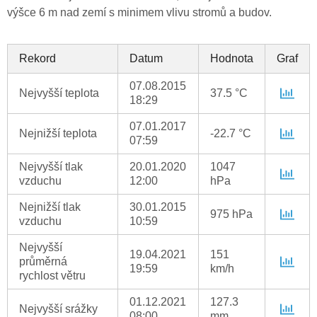
výšce 6 m nad zemí s minimem vlivu stromů a budov.
Rekord
Datum
Hodnota
Graf
07.08.2015
Nejvyšší teplota
37.5 °C
18:29
07.01.2017
Nejnižší teplota
-22.7 °C
07:59
Nejvyšší tlak
20.01.2020
1047
vzduchu
12:00
hPa
Nejnižší tlak
30.01.2015
975 hPa
vzduchu
10:59
Nejvyšší
19.04.2021
151
průměrná
19:59
km/h
rychlost větru
01.12.2021
127.3
Nejvyšší srážky
08:00
mm