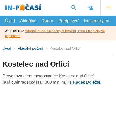
Přejít
na
hlavní
obsah
Úvod
Aktuálně
Radar
Předpověď
Numerický model
Víkend bude slunečný s letními, zítra i tropickými
AKTUALITA:
teplotami
Úvod
Aktuální počasí
Kostelec nad Orlicí
Kostelec nad Orlicí
Provozovatelem meteostanice Kostelec nad Orlicí
(Královéhradecký kraj, 300 m n. m.) je
Radek Doležal
.