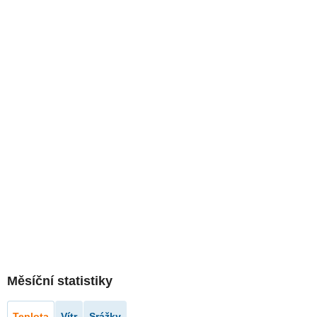
Měsíční statistiky
Teplota
Vítr
Srážky