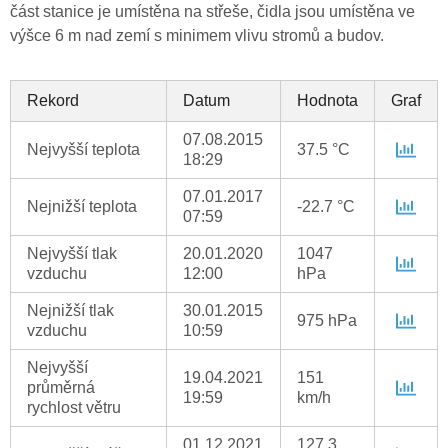
část stanice je umístěna na střeše, čidla jsou umístěna ve
výšce 6 m nad zemí s minimem vlivu stromů a budov.
Rekord
Datum
Hodnota
Graf
07.08.2015
Nejvyšší teplota
37.5 °C
18:29
07.01.2017
Nejnižší teplota
-22.7 °C
07:59
Nejvyšší tlak
20.01.2020
1047
vzduchu
12:00
hPa
Nejnižší tlak
30.01.2015
975 hPa
vzduchu
10:59
Nejvyšší
19.04.2021
151
průměrná
19:59
km/h
rychlost větru
01.12.2021
127.3