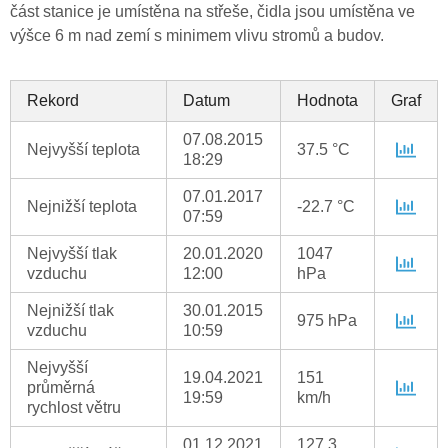
část stanice je umístěna na střeše, čidla jsou umístěna ve
výšce 6 m nad zemí s minimem vlivu stromů a budov.
Rekord
Datum
Hodnota
Graf
07.08.2015
Nejvyšší teplota
37.5 °C
18:29
07.01.2017
Nejnižší teplota
-22.7 °C
07:59
Nejvyšší tlak
20.01.2020
1047
vzduchu
12:00
hPa
Nejnižší tlak
30.01.2015
975 hPa
vzduchu
10:59
Nejvyšší
19.04.2021
151
průměrná
19:59
km/h
rychlost větru
01.12.2021
127.3