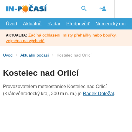
Přejít
na
hlavní
obsah
Úvod
Aktuálně
Radar
Předpověď
Numerický model
Začíná ochlazení, místy přeháňky nebo bouřky,
AKTUALITA:
zejména na východě
Úvod
Aktuální počasí
Kostelec nad Orlicí
Kostelec nad Orlicí
Provozovatelem meteostanice Kostelec nad Orlicí
(Královéhradecký kraj, 300 m n. m.) je
Radek Doležal
.