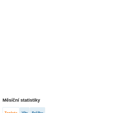
Měsíční statistiky
Teplota
Vítr
Srážky