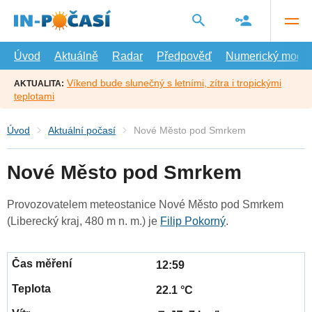
Přejít
na
hlavní
obsah
Úvod
Aktuálně
Radar
Předpověď
Numerický model
Víkend bude slunečný s letními, zítra i tropickými
AKTUALITA:
teplotami
Úvod
Aktuální počasí
Nové Město pod Smrkem
Nové Město pod Smrkem
Provozovatelem meteostanice Nové Město pod Smrkem
(Liberecký kraj, 480 m n. m.) je
Filip Pokorný
.
12:59
22.1 °C