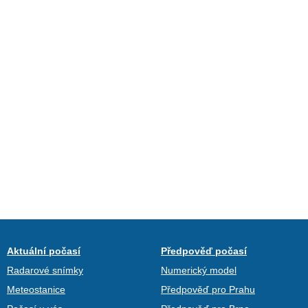
Aktuální počasí
Předpověď počasí
Radarové snímky
Numerický model
Meteostanice
Předpověď pro Prahu