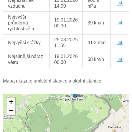
Nejnižší tlak
12.02.2026
980.9
vzduchu
14:00
hPa
Nejvyšší
19.01.2026
průměrná
39 km/h
00:30
rychlost větru
29.08.2025
Nejvyšší srážky
41.2 mm
11:55
Nejsilnější náraz
19.01.2026
68 km/h
větru
00:30
Mapa ukazuje umístění stanice a okolní stanice.
+
−