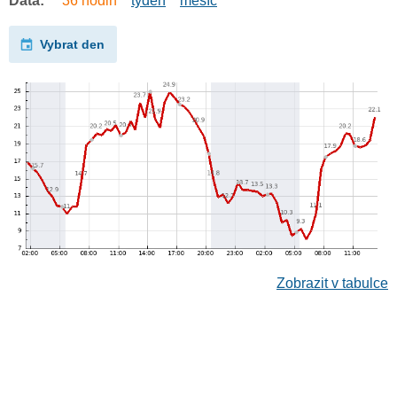
Data:
36 hodin
týden
měsíc
Vybrat den
Zobrazit v tabulce