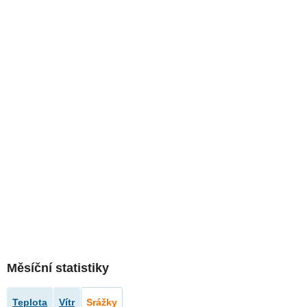
Měsíční statistiky
Teplota
Vítr
Srážky