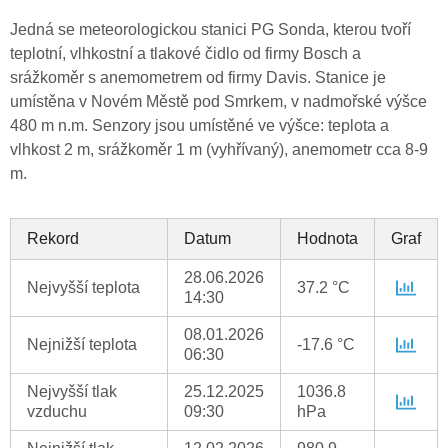
Jedná se meteorologickou stanici PG Sonda, kterou tvoří
teplotní, vlhkostní a tlakové čidlo od firmy Bosch a
srážkoměr s anemometrem od firmy Davis. Stanice je
umístěna v Novém Městě pod Smrkem, v nadmořské výšce
480 m n.m. Senzory jsou umístěné ve výšce: teplota a
vlhkost 2 m, srážkoměr 1 m (vyhřívaný), anemometr cca 8-9
m.
Rekord
Datum
Hodnota
Graf
28.06.2026
Nejvyšší teplota
37.2 °C
14:30
08.01.2026
Nejnižší teplota
-17.6 °C
06:30
Nejvyšší tlak
25.12.2025
1036.8
vzduchu
09:30
hPa