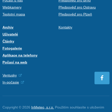
Počasí u vás
Předpověď pro Brno
Webkamery
Předpověď pro Ostravu
Teplotní mapa
Předpověď pro Plzeň
Archiv
Kontakty
Uživatelé
Články
Fotogalerie
Aplikace na telefony
Počasí na web
Ventusky
In-počasie
Copyright © 2026
InMeteo, s.r.o.
Použitím souhlasíte s uložením