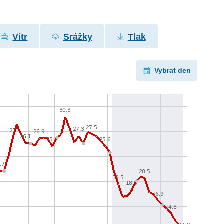
Vítr
Srážky
Tlak
Vybrat den