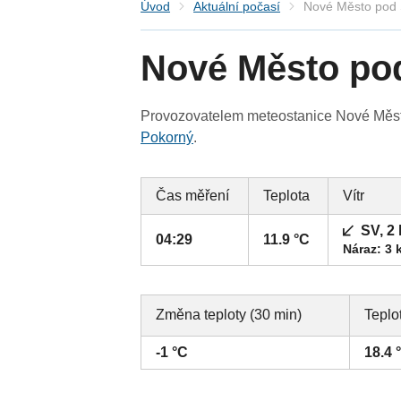
Úvod
Aktuální počasí
Nové Město pod
Nové Město p
Provozovatelem meteostanice Nové Město
Pokorný
.
Čas měření
Teplota
Vítr
SV, 2
04:29
11.9 °C
Náraz: 3 
Změna teploty (30 min)
Teplo
-1 °C
18.4 