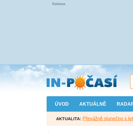
Přejít
na
hlavní
obsah
ÚVOD
AKTUÁLNĚ
RADA
Převážně slunečno s let
AKTUALITA: