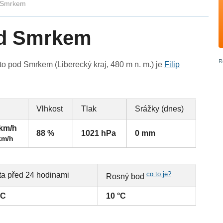
 Smrkem
od Smrkem
 pod Smrkem (Liberecký kraj, 480 m n. m.) je
Filip
Vlhkost
Tlak
Srážky (dnes)
 km/h
88 %
1021 hPa
0 mm
km/h
co to je?
ta před 24 hodinami
Rosný bod
°C
10 °C