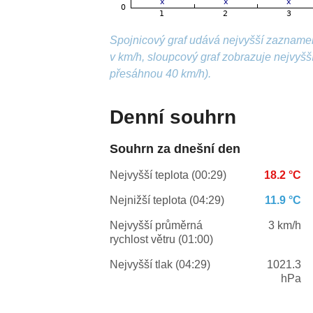
Spojnicový graf udává nejvyšší zazname
v km/h, sloupcový graf zobrazuje nejvyš
přesáhnou 40 km/h).
Denní souhrn
Souhrn za dnešní den
Nejvyšší teplota (00:29)
18.2 °C
Nejnižší teplota (04:29)
11.9 °C
Nejvyšší průměrná
3 km/h
rychlost větru (01:00)
Nejvyšší tlak (04:29)
1021.3
hPa