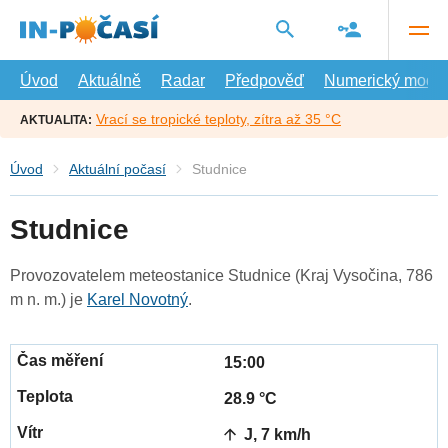
Přejít
na
hlavní
obsah
Úvod
Aktuálně
Radar
Předpověď
Numerický model
Vrací se tropické teploty, zítra až 35 °C
AKTUALITA:
Úvod
Aktuální počasí
Studnice
Studnice
Provozovatelem meteostanice Studnice (Kraj Vysočina, 786
m n. m.) je
Karel Novotný
.
15:00
28.9 °C
J, 7 km/h