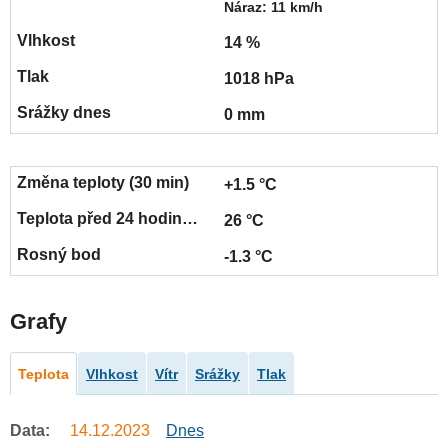
Náraz: 11 km/h
14 %
1018 hPa
0 mm
+1.5 °C
26 °C
-1.3 °C
Grafy
Teplota
Vlhkost
Vítr
Srážky
Tlak
Data:
14.12.2023
Dnes