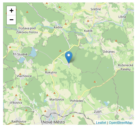
+
−
Leaflet
|
OpenStreetMap