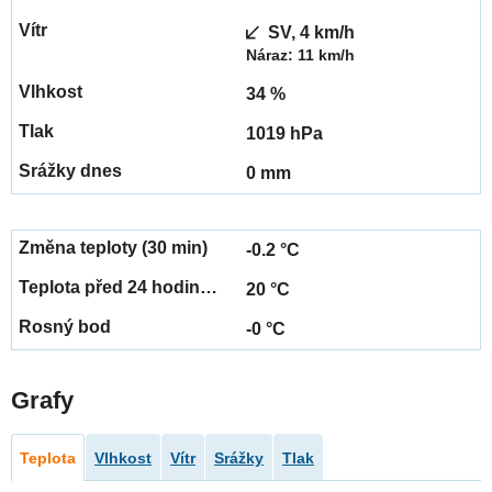
SV, 4 km/h
Náraz: 11 km/h
34 %
1019 hPa
0 mm
-0.2 °C
20 °C
-0 °C
Grafy
Teplota
Vlhkost
Vítr
Srážky
Tlak