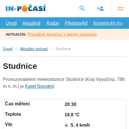
Přejít
na
hlavní
obsah
Úvod
Aktuálně
Radar
Předpověď
Numerický model
Převážně slunečno s letními teplotami
AKTUALITA:
Úvod
Aktuální počasí
Studnice
Studnice
Provozovatelem meteostanice Studnice (Kraj Vysočina, 786
m n. m.) je
Karel Novotný
.
20:30
18.8 °C
S, 4 km/h