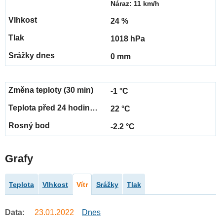
Náraz: 11 km/h
24 %
1018 hPa
0 mm
-1 °C
22 °C
-2.2 °C
Grafy
Teplota
Vlhkost
Vítr
Srážky
Tlak
Data:
23.01.2022
Dnes