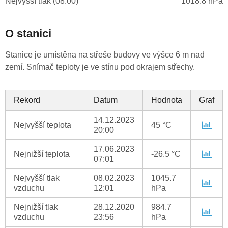
Nejvyšší tlak (08:00)
1018.8 hPa
O stanici
Stanice je umístěna na střeše budovy ve výšce 6 m nad
zemí. Snímač teploty je ve stínu pod okrajem střechy.
Rekord
Datum
Hodnota
Graf
14.12.2023
Nejvyšší teplota
45 °C
20:00
17.06.2023
Nejnižší teplota
-26.5 °C
07:01
Nejvyšší tlak
08.02.2023
1045.7
vzduchu
12:01
hPa
Nejnižší tlak
28.12.2020
984.7
vzduchu
23:56
hPa