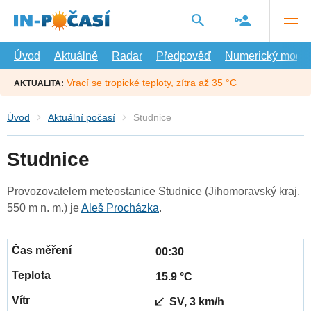
Přejít
na
hlavní
obsah
Úvod
Aktuálně
Radar
Předpověď
Numerický model
Vrací se tropické teploty, zítra až 35 °C
AKTUALITA:
Úvod
Aktuální počasí
Studnice
Studnice
Provozovatelem meteostanice Studnice (Jihomoravský kraj,
550 m n. m.) je
Aleš Procházka
.
00:30
15.9 °C
SV, 3 km/h