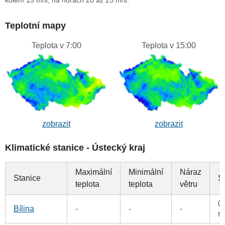
Teplotní mapy
Teplota v 7:00
Teplota v 15:00
zobrazit
zobrazit
Klimatické stanice - Ústecký kraj
Maximální
Minimální
Náraz
Stanice
S
teplota
teplota
větru
0
Bílina
-
-
-
m