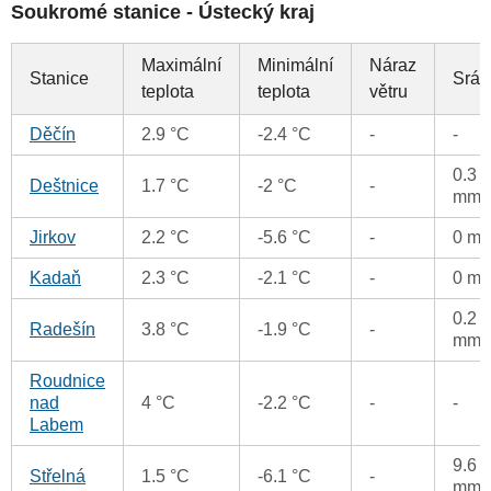
Soukromé stanice - Ústecký kraj
Maximální
Minimální
Náraz
Stanice
Sráž
teplota
teplota
větru
Děčín
2.9 °C
-2.4 °C
-
-
0.3
Deštnice
1.7 °C
-2 °C
-
mm
Jirkov
2.2 °C
-5.6 °C
-
0 m
Kadaň
2.3 °C
-2.1 °C
-
0 m
0.2
Radešín
3.8 °C
-1.9 °C
-
mm
Roudnice
nad
4 °C
-2.2 °C
-
-
Labem
9.6
Střelná
1.5 °C
-6.1 °C
-
mm