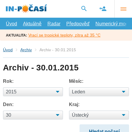
Přejít
na
hlavní
obsah
Úvod
Aktuálně
Radar
Předpověď
Numerický model
Vrací se tropické teploty, zítra až 35 °C
AKTUALITA:
Úvod
Archiv
Archiv - 30.01.2015
Archiv - 30.01.2015
Rok:
Měsíc:
Den:
Kraj: