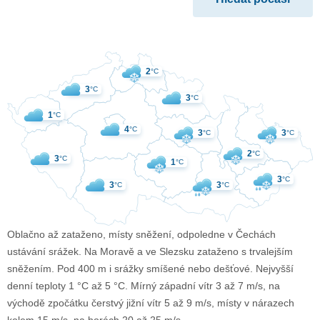
2
°C
3
°C
3
°C
1
°C
4
°C
3
3
°C
°C
2
°C
3
°C
1
°C
3
°C
3
3
°C
°C
Oblačno až zataženo, místy sněžení, odpoledne v Čechách
ustávání srážek. Na Moravě a ve Slezsku zataženo s trvalejším
sněžením. Pod 400 m i srážky smíšené nebo dešťové. Nejvyšší
denní teploty 1 °C až 5 °C. Mírný západní vítr 3 až 7 m/s, na
východě zpočátku čerstvý jižní vítr 5 až 9 m/s, místy v nárazech
kolem 15 m/s, na horách 20 až 25 m/s.