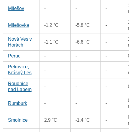
1
Milešov
-
-
-
m
2
Milešovka
-1.2 °C
-5.8 °C
-
m
Nová Ves v
1
-1.1 °C
-6.6 °C
-
Horách
m
Peruc
-
-
-
0
Petrovice,
1
-
-
-
Krásný Les
m
Roudnice
-
-
-
0
nad Labem
0
Rumburk
-
-
-
m
0
Smolnice
2.9 °C
-1.4 °C
-
m