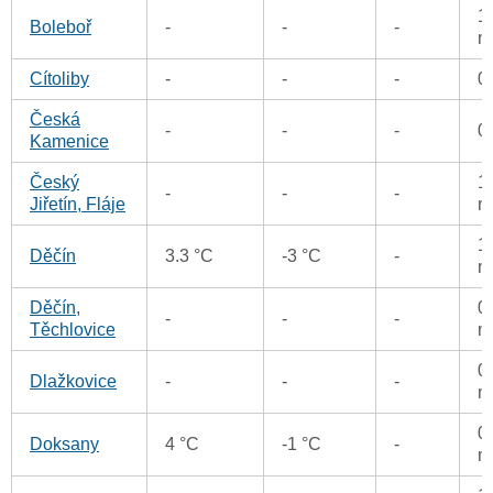
1
Boleboř
-
-
-
m
Cítoliby
-
-
-
0
Česká
-
-
-
0
Kamenice
Český
1
-
-
-
Jiřetín, Fláje
m
1
Děčín
3.3 °C
-3 °C
-
m
Děčín,
0
-
-
-
Těchlovice
m
0
Dlažkovice
-
-
-
m
0
Doksany
4 °C
-1 °C
-
m