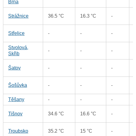
Brna
Strážnice
36.5 °C
16.3 °C
-
Střelice
-
-
-
Stvolová,
-
-
-
Skřib
Šatov
-
-
-
Šošůvka
-
-
-
Těšany
-
-
-
Tišnov
34.6 °C
16.6 °C
-
Troubsko
35.2 °C
15 °C
-