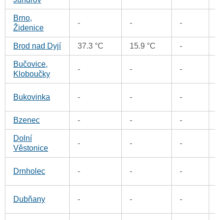
Brno,
-
-
-
Židenice
Brod nad Dyjí
37.3 °C
15.9 °C
-
Bučovice,
-
-
-
Kloboučky
Bukovinka
-
-
-
Bzenec
-
-
-
Dolní
-
-
-
Věstonice
Drnholec
-
-
-
Dubňany
-
-
-