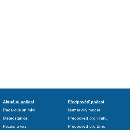
Aktuální počasí
Předpověď počasí
Radarové snímky
Numerický model
Meteostanice
Předpověď pro Prahu
Počasí u vás
Předpověď pro Brno