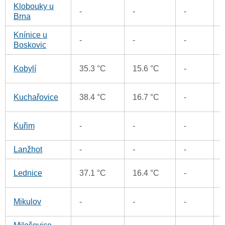
Klobouky u
-
-
-
Brna
Knínice u
-
-
-
Boskovic
Kobylí
35.3 °C
15.6 °C
-
Kuchařovice
38.4 °C
16.7 °C
-
Kuřim
-
-
-
Lanžhot
-
-
-
Lednice
37.1 °C
16.4 °C
-
Mikulov
-
-
-