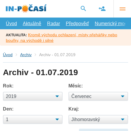
Přejít
na
hlavní
obsah
Úvod
Aktuálně
Radar
Předpověď
Numerický model
Kromě východu ochlazení, místy přeháňky nebo
AKTUALITA:
bouřky, na východě i silné
Úvod
Archiv
Archiv - 01.07.2019
Archiv - 01.07.2019
Rok:
Měsíc:
Den:
Kraj: