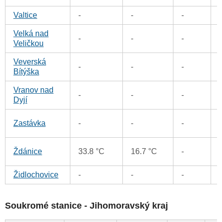
Valtice
-
-
-
Velká nad
-
-
-
Veličkou
Veverská
-
-
-
Bítýška
Vranov nad
-
-
-
Dyjí
Zastávka
-
-
-
Ždánice
33.8 °C
16.7 °C
-
Židlochovice
-
-
-
Soukromé stanice - Jihomoravský kraj