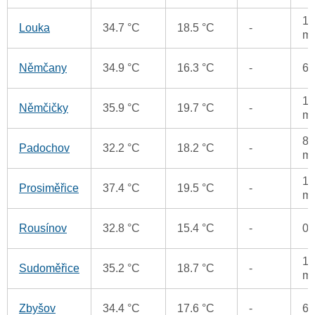
14
Louka
34.7 °C
18.5 °C
-
m
Němčany
34.9 °C
16.3 °C
-
6
11
Němčičky
35.9 °C
19.7 °C
-
m
8.
Padochov
32.2 °C
18.2 °C
-
m
11
Prosiměřice
37.4 °C
19.5 °C
-
m
Rousínov
32.8 °C
15.4 °C
-
0
16
Sudoměřice
35.2 °C
18.7 °C
-
m
Zbyšov
34.4 °C
17.6 °C
-
6