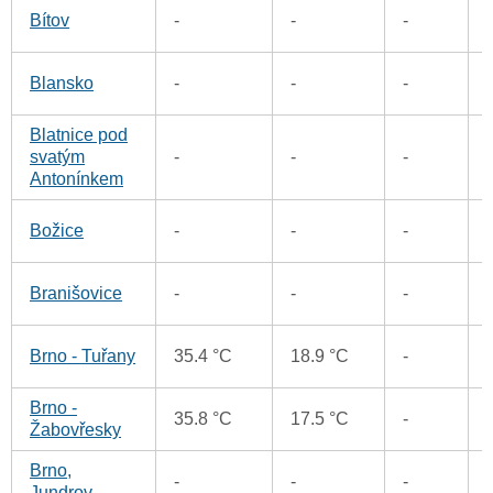
Bítov
-
-
-
Blansko
-
-
-
Blatnice pod
svatým
-
-
-
Antonínkem
Božice
-
-
-
Branišovice
-
-
-
Brno - Tuřany
35.4 °C
18.9 °C
-
Brno -
35.8 °C
17.5 °C
-
Žabovřesky
Brno,
-
-
-
Jundrov