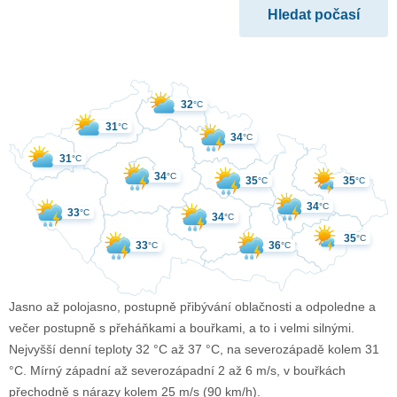
32
°C
31
°C
34
°C
31
°C
34
°C
35
35
°C
°C
34
°C
33
°C
34
°C
35
°C
33
36
°C
°C
Jasno až polojasno, postupně přibývání oblačnosti a odpoledne a
večer postupně s přeháňkami a bouřkami, a to i velmi silnými.
Nejvyšší denní teploty 32 °C až 37 °C, na severozápadě kolem 31
°C. Mírný západní až severozápadní 2 až 6 m/s, v bouřkách
přechodně s nárazy kolem 25 m/s (90 km/h).