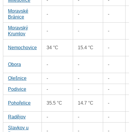
Milešovice
-
-
-
Moravské
-
-
-
Bránice
Moravský
-
-
-
Krumlov
Nemochovice
34 °C
15.4 °C
-
Obora
-
-
-
Olešnice
-
-
-
Podivice
-
-
-
Pohořelice
35.5 °C
14.7 °C
-
Radějov
-
-
-
Slavkov u
-
-
-