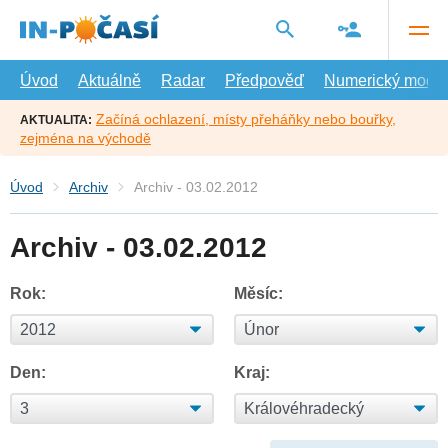
Přejít
na
hlavní
obsah
Úvod
Aktuálně
Radar
Předpověď
Numerický model
Začíná ochlazení, místy přeháňky nebo bouřky,
AKTUALITA:
zejména na východě
Úvod
Archiv
Archiv - 03.02.2012
Archiv - 03.02.2012
Rok:
Měsíc:
Den:
Kraj: