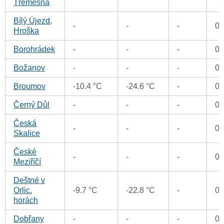
Třemešná
Bílý Újezd,
-
-
-
0
Hroška
Borohrádek
-
-
-
0
Božanov
-
-
-
0
Broumov
-10.4 °C
-24.6 °C
-
0
Černý Důl
-
-
-
0
Česká
-
-
-
0
Skalice
České
-
-
-
0
Meziříčí
Deštné v
Orlic.
-9.7 °C
-22.8 °C
-
0
horách
Dobřany
-
-
-
0