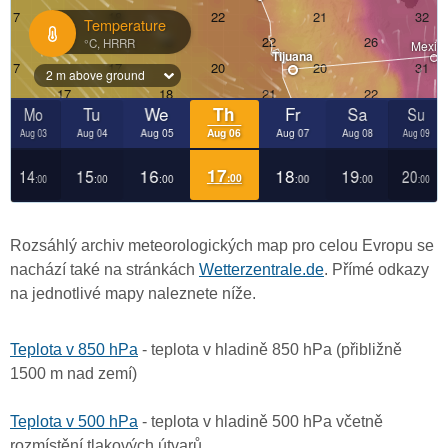
Rozsáhlý archiv meteorologických map pro celou Evropu se
nachází také na stránkách
Wetterzentrale.de
. Přímé odkazy
na jednotlivé mapy naleznete níže.
Teplota v 850 hPa
- teplota v hladině 850 hPa (přibližně
1500 m nad zemí)
Teplota v 500 hPa
- teplota v hladině 500 hPa včetně
rozmístění tlakových útvarů