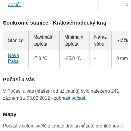
Žacléř
-
-
-
0
Soukromé stanice - Královéhradecký kraj
Maximální
Minimální
Náraz
Stanice
Srážky
teplota
teplota
větru
Nová
-7.8 °C
-25.8 °C
-
0 mm
Paka
Počasí u vás
V Počasí u vás (hlášení od uživatelů) bylo nalezeno 241
záznamů z 03.02.2012 -
zobrazit počasí
.
Mapy
Počasí v celém světě z tohoto dne si můžete prohlédnout i