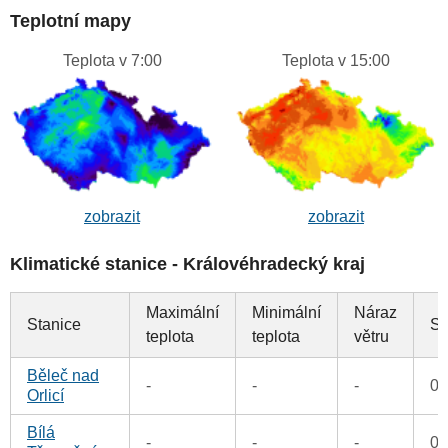
Teplotní mapy
Teplota v 7:00
Teplota v 15:00
zobrazit
zobrazit
Klimatické stanice - Královéhradecký kraj
Maximální
Minimální
Náraz
Stanice
Sr
teplota
teplota
větru
Běleč nad
-
-
-
0
Orlicí
Bílá
-
-
-
0