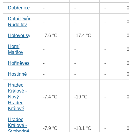
Dobřenice
-
-
-
0
Dolní Dvůr,
-
-
-
0
Rudolfov
Holovousy
-7.6 °C
-17.4 °C
-
0
Horní
-
-
-
0
Maršov
Hořiněves
-
-
-
0
Hostinné
-
-
-
0
Hradec
Králové -
Nový
-7.4 °C
-19 °C
-
0
Hradec
Králové
Hradec
Králové -
-7.9 °C
-18.1 °C
-
0
Svobodné