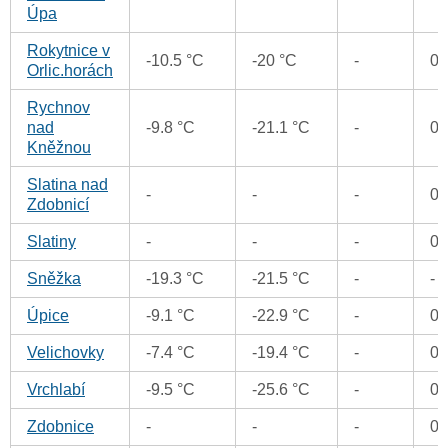
Úpa
Rokytnice v
-10.5 °C
-20 °C
-
0
Orlic.horách
Rychnov
nad
-9.8 °C
-21.1 °C
-
0
Kněžnou
Slatina nad
-
-
-
0
Zdobnicí
Slatiny
-
-
-
0
Sněžka
-19.3 °C
-21.5 °C
-
-
Úpice
-9.1 °C
-22.9 °C
-
0
Velichovky
-7.4 °C
-19.4 °C
-
0
Vrchlabí
-9.5 °C
-25.6 °C
-
0
Zdobnice
-
-
-
0