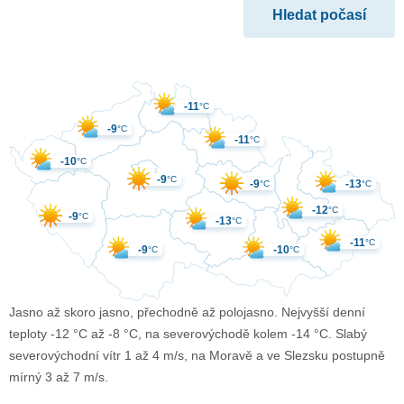
-11
°C
-9
°C
-11
°C
-10
°C
-9
°C
-9
-13
°C
°C
-12
°C
-9
°C
-13
°C
-11
°C
-9
-10
°C
°C
Jasno až skoro jasno, přechodně až polojasno. Nejvyšší denní
teploty -12 °C až -8 °C, na severovýchodě kolem -14 °C. Slabý
severovýchodní vítr 1 až 4 m/s, na Moravě a ve Slezsku postupně
mírný 3 až 7 m/s.