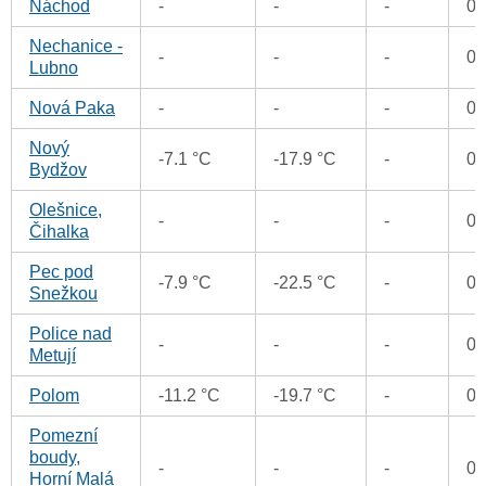
Náchod
-
-
-
0
Nechanice -
-
-
-
0
Lubno
Nová Paka
-
-
-
0
Nový
-7.1 °C
-17.9 °C
-
0
Bydžov
Olešnice,
-
-
-
0
Čihalka
Pec pod
-7.9 °C
-22.5 °C
-
0
Snežkou
Police nad
-
-
-
0
Metují
Polom
-11.2 °C
-19.7 °C
-
0
Pomezní
boudy,
-
-
-
0
Horní Malá