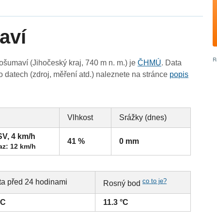
aví
šumaví (Jihočeský kraj, 740 m n. m.) je
ČHMÚ
. Data
 datech (zdroj, měření atd.) naleznete na stránce
popis
Vlhkost
Srážky (dnes)
SV, 4 km/h
41 %
0 mm
az: 12 km/h
co to je?
ta před 24 hodinami
Rosný bod
°C
11.3 °C