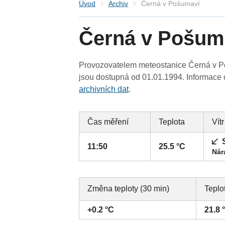
Úvod
Archiv
Černá v Pošumaví
Černá v Pošum
Provozovatelem meteostanice Černá v Po
jsou dostupná od 01.01.1994. Informace o
archivních dat
.
Čas měření
Teplota
Vítr
11:50
25.5 °C
Nár
Změna teploty (30 min)
Teplo
+0.2 °C
21.8 