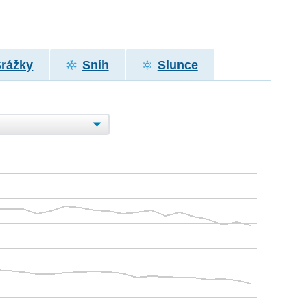
Srážky
Sníh
Slunce