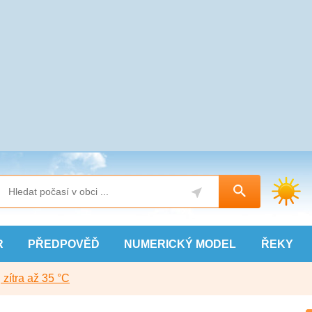
R
PŘEDPOVĚĎ
NUMERICKÝ
MODEL
ŘEKY
, zítra až 35 °C