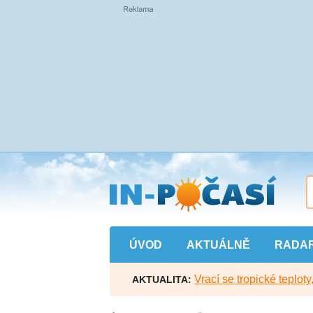
Přejít
na
hlavní
obsah
ÚVOD
AKTUÁLNĚ
RADA
Vrací se tropické teploty
AKTUALITA: