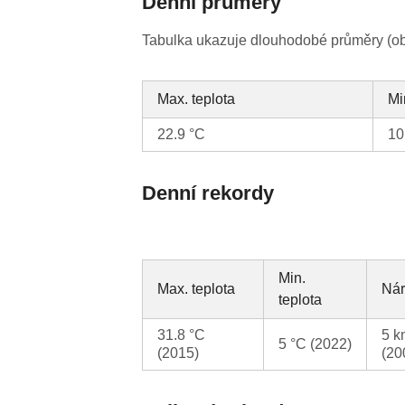
Denní průměry
Tabulka ukazuje dlouhodobé průměry (obv
Max. teplota
Mi
22.9 °C
10
Denní rekordy
Min.
Max. teplota
Nár
teplota
31.8 °C
5 k
5 °C (2022)
(2015)
(20