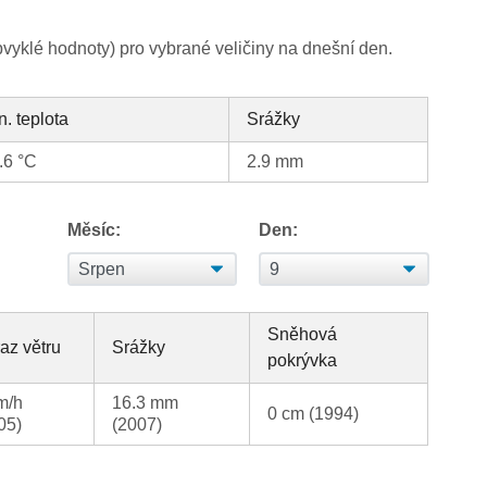
yklé hodnoty) pro vybrané veličiny na dnešní den.
n. teplota
Srážky
.6 °C
2.9 mm
Měsíc:
Den:
Sněhová
az větru
Srážky
pokrývka
m/h
16.3 mm
0 cm (1994)
05)
(2007)