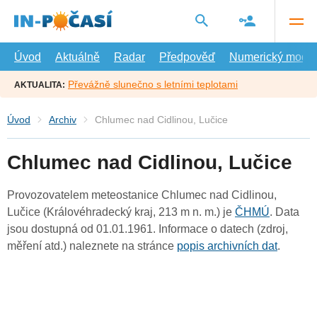
Přejít
na
hlavní
obsah
Úvod
Aktuálně
Radar
Předpověď
Numerický model
Převážně slunečno s letními teplotami
AKTUALITA:
Úvod
Archiv
Chlumec nad Cidlinou, Lučice
Chlumec nad Cidlinou, Lučice
Provozovatelem meteostanice Chlumec nad Cidlinou,
Lučice (Královéhradecký kraj, 213 m n. m.) je
ČHMÚ
. Data
jsou dostupná od 01.01.1961. Informace o datech (zdroj,
měření atd.) naleznete na stránce
popis archivních dat
.