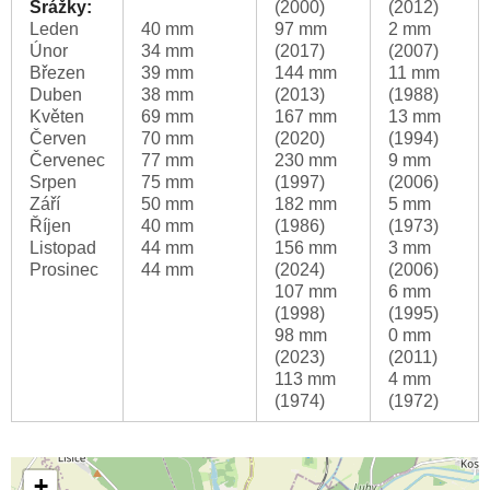
Srážky:
(2000)
(2012)
Leden
40 mm
97 mm
2 mm
Únor
34 mm
(2017)
(2007)
Březen
39 mm
144 mm
11 mm
Duben
38 mm
(2013)
(1988)
Květen
69 mm
167 mm
13 mm
Červen
70 mm
(2020)
(1994)
Červenec
77 mm
230 mm
9 mm
Srpen
75 mm
(1997)
(2006)
Září
50 mm
182 mm
5 mm
Říjen
40 mm
(1986)
(1973)
Listopad
44 mm
156 mm
3 mm
Prosinec
44 mm
(2024)
(2006)
107 mm
6 mm
(1998)
(1995)
98 mm
0 mm
(2023)
(2011)
113 mm
4 mm
(1974)
(1972)
+