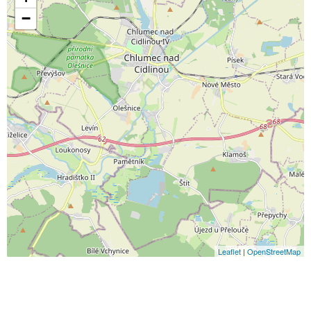
−
Leaflet
|
OpenStreetMap