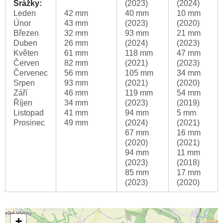
Srážky:
(2023)
(2024)
Leden
42 mm
40 mm
10 mm
Únor
43 mm
(2023)
(2020)
Březen
32 mm
93 mm
21 mm
Duben
26 mm
(2024)
(2023)
Květen
61 mm
118 mm
47 mm
Červen
82 mm
(2021)
(2023)
Červenec
56 mm
105 mm
34 mm
Srpen
93 mm
(2021)
(2020)
Září
46 mm
119 mm
54 mm
Říjen
34 mm
(2023)
(2019)
Listopad
41 mm
94 mm
5 mm
Prosinec
49 mm
(2024)
(2021)
67 mm
16 mm
(2020)
(2021)
94 mm
11 mm
(2023)
(2018)
85 mm
17 mm
(2023)
(2020)
+