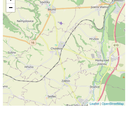
−
Leaflet
|
OpenStreetMap