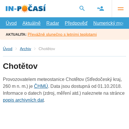
Přejít
na
hlavní
obsah
Úvod
Aktuálně
Radar
Předpověď
Numerický model
Převážně slunečno s letními teplotami
AKTUALITA:
Úvod
Archiv
Chotětov
Chotětov
Provozovatelem meteostanice Chotětov (Středočeský kraj,
260 m n. m.) je
ČHMÚ
. Data jsou dostupná od 01.10.2018.
Informace o datech (zdroj, měření atd.) naleznete na stránce
popis archivních dat
.