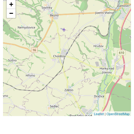
+
−
Leaflet
|
OpenStreetMap