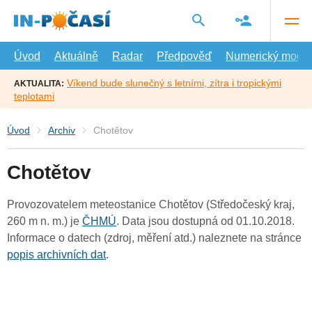
Přejít
na
hlavní
obsah
Úvod
Aktuálně
Radar
Předpověď
Numerický model
Víkend bude slunečný s letními, zítra i tropickými
AKTUALITA:
teplotami
Úvod
Archiv
Chotětov
Chotětov
Provozovatelem meteostanice Chotětov (Středočeský kraj,
260 m n. m.) je
ČHMÚ
. Data jsou dostupná od 01.10.2018.
Informace o datech (zdroj, měření atd.) naleznete na stránce
popis archivních dat
.