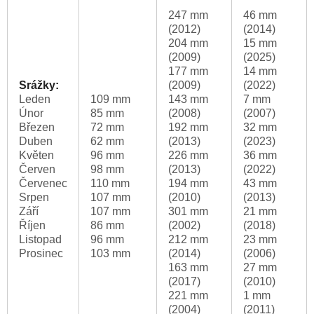
247 mm
46 mm
(2012)
(2014)
204 mm
15 mm
(2009)
(2025)
177 mm
14 mm
Srážky:
(2009)
(2022)
Leden
109 mm
143 mm
7 mm
Únor
85 mm
(2008)
(2007)
Březen
72 mm
192 mm
32 mm
Duben
62 mm
(2013)
(2023)
Květen
96 mm
226 mm
36 mm
Červen
98 mm
(2013)
(2022)
Červenec
110 mm
194 mm
43 mm
Srpen
107 mm
(2010)
(2013)
Září
107 mm
301 mm
21 mm
Říjen
86 mm
(2002)
(2018)
Listopad
96 mm
212 mm
23 mm
Prosinec
103 mm
(2014)
(2006)
163 mm
27 mm
(2017)
(2010)
221 mm
1 mm
(2004)
(2011)