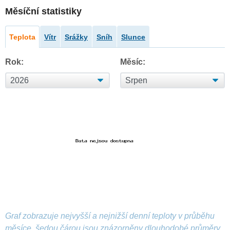
Měsíční statistiky
Teplota
Vítr
Srážky
Sníh
Slunce
Rok:
Měsíc:
Graf zobrazuje nejvyšší a nejnižší denní teploty v průběhu
měsíce, šedou čárou jsou znázorněny dlouhodobé průměry