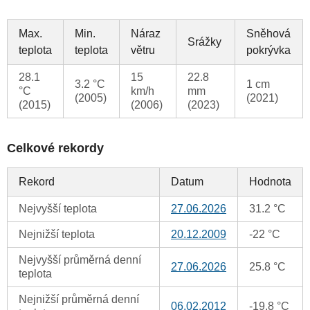
Max.
Min.
Náraz
Sněhová
Srážky
teplota
teplota
větru
pokrývka
28.1
15
22.8
3.2 °C
1 cm
°C
km/h
mm
(2005)
(2021)
(2015)
(2006)
(2023)
Celkové rekordy
Rekord
Datum
Hodnota
Nejvyšší teplota
27.06.2026
31.2 °C
Nejnižší teplota
20.12.2009
-22 °C
Nejvyšší průměrná denní
27.06.2026
25.8 °C
teplota
Nejnižší průměrná denní
06.02.2012
-19.8 °C