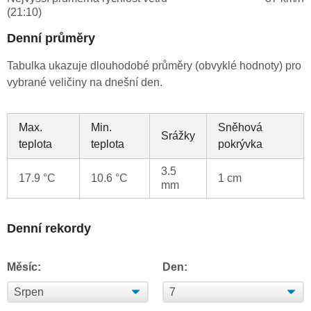
(21:10)
Denní průměry
Tabulka ukazuje dlouhodobé průměry (obvyklé hodnoty) pro
vybrané veličiny na dnešní den.
Max.
Min.
Sněhová
Srážky
teplota
teplota
pokrývka
3.5
17.9 °C
10.6 °C
1 cm
mm
Denní rekordy
Měsíc:
Den: