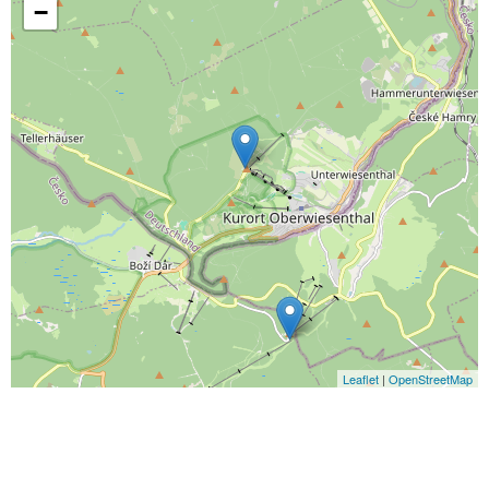
−
Leaflet
|
OpenStreetMap