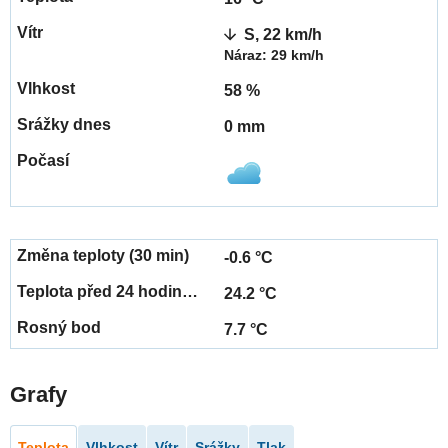
S, 22 km/h
Náraz: 29 km/h
58 %
0 mm
-0.6 °C
24.2 °C
7.7 °C
Grafy
Teplota
Vlhkost
Vítr
Srážky
Tlak