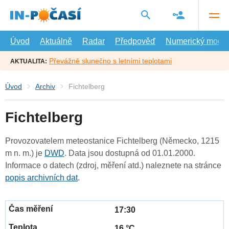
Přejít
na
hlavní
obsah
Úvod
Aktuálně
Radar
Předpověď
Numerický model
Převážně slunečno s letními teplotami
AKTUALITA:
Úvod
Archiv
Fichtelberg
Fichtelberg
Provozovatelem meteostanice Fichtelberg (Německo, 1215
m n. m.) je
DWD
. Data jsou dostupná od 01.01.2000.
Informace o datech (zdroj, měření atd.) naleznete na stránce
popis archivních dat
.
17:30
16 °C