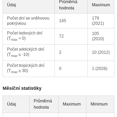
Průměrná
Údaj
Maximum
hodnota
Počet dní se sněhovou
179
145
pokrývkou
(2021)
Počet ledových dní
105
72
(T
< 0)
(2010)
max
Počet arktických dní
2
10 (2012)
(T
≤ -10)
max
Počet tropických dní
0
1 (2026)
(T
≥ 30)
max
Měsíční statistiky
Průměrná
Údaj
Maximum
Minimum
hodnota