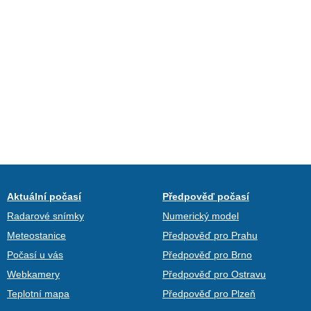
Aktuální počasí
Předpověď počasí
Radarové snímky
Numerický model
Meteostanice
Předpověď pro Prahu
Počasí u vás
Předpověď pro Brno
Webkamery
Předpověď pro Ostravu
Teplotní mapa
Předpověď pro Plzeň