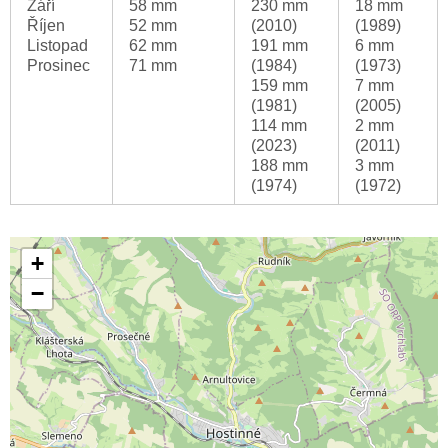
Září
58 mm
230 mm
18 mm
Říjen
52 mm
(2010)
(1989)
Listopad
62 mm
191 mm
6 mm
Prosinec
71 mm
(1984)
(1973)
159 mm
7 mm
(1981)
(2005)
114 mm
2 mm
(2023)
(2011)
188 mm
3 mm
(1974)
(1972)
+
−