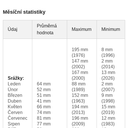
Měsíční statistiky
Průměrná
Údaj
Maximum
Minimum
hodnota
195 mm
8 mm
(1976)
(1996)
147 mm
2 mm
(2002)
(2014)
167 mm
13 mm
Srážky:
(2000)
(2026)
Leden
64 mm
88 mm
2 mm
Únor
52 mm
(1989)
(2007)
Březen
51 mm
152 mm
9 mm
Duben
41 mm
(1963)
(1998)
Květen
66 mm
194 mm
15 mm
Červen
74 mm
(2013)
(2019)
Červenec
81 mm
196 mm
12 mm
Srpen
77 mm
(2009)
(1983)