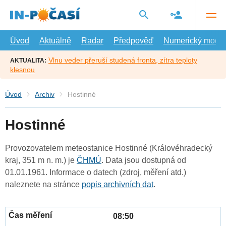
Přejít
na
hlavní
obsah
Úvod
Aktuálně
Radar
Předpověď
Numerický model
Vlnu veder přeruší studená fronta, zítra teploty
AKTUALITA:
klesnou
Úvod
Archiv
Hostinné
Hostinné
Provozovatelem meteostanice Hostinné (Královéhradecký
kraj, 351 m n. m.) je
ČHMÚ
. Data jsou dostupná od
01.01.1961. Informace o datech (zdroj, měření atd.)
naleznete na stránce
popis archivních dat
.
08:50