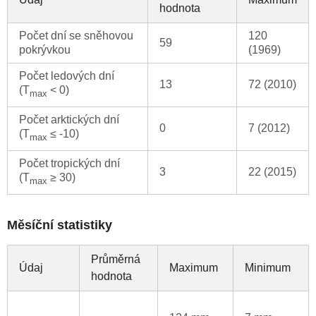
hodnota
Počet dní se sněhovou
120
59
pokrývkou
(1969)
Počet ledových dní
13
72 (2010)
(T
< 0)
max
Počet arktických dní
0
7 (2012)
(T
≤ -10)
max
Počet tropických dní
3
22 (2015)
(T
≥ 30)
max
Měsíční statistiky
Průměrná
Údaj
Maximum
Minimum
hodnota