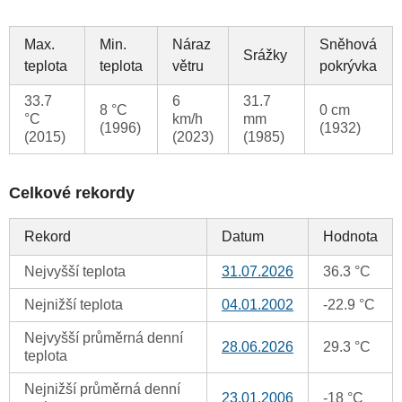
Max.
Min.
Náraz
Sněhová
Srážky
teplota
teplota
větru
pokrývka
33.7
6
31.7
8 °C
0 cm
°C
km/h
mm
(1996)
(1932)
(2015)
(2023)
(1985)
Celkové rekordy
Rekord
Datum
Hodnota
Nejvyšší teplota
31.07.2026
36.3 °C
Nejnižší teplota
04.01.2002
-22.9 °C
Nejvyšší průměrná denní
28.06.2026
29.3 °C
teplota
Nejnižší průměrná denní
23.01.2006
-18 °C