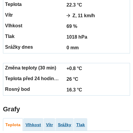
22.3 °C
Z, 11 km/h
69 %
1018 hPa
0 mm
+0.8 °C
26 °C
16.3 °C
Grafy
Teplota
Vlhkost
Vítr
Srážky
Tlak