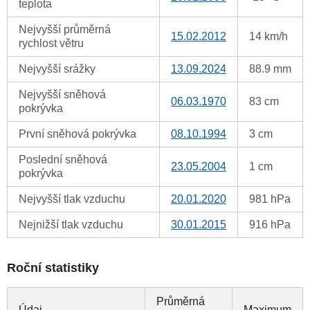
teplota
Nejvyšší průměrná
15.02.2012
14 km/h
rychlost větru
Nejvyšší srážky
13.09.2024
88.9 mm
Nejvyšší sněhová
06.03.1970
83 cm
pokrývka
První sněhová pokrývka
08.10.1994
3 cm
Poslední sněhová
23.05.2004
1 cm
pokrývka
Nejvyšší tlak vzduchu
20.01.2020
981 hPa
Nejnižší tlak vzduchu
30.01.2015
916 hPa
Roční statistiky
Průměrná
Údaj
Maximum