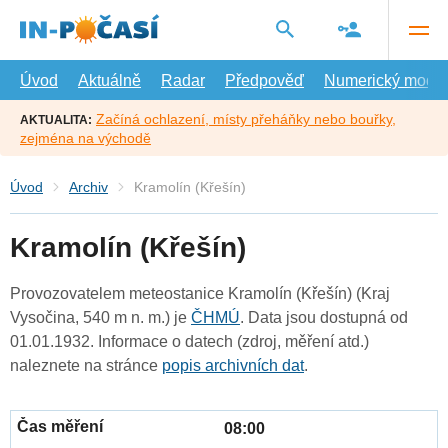
Přejít
na
hlavní
obsah
Úvod
Aktuálně
Radar
Předpověď
Numerický model
Začíná ochlazení, místy přeháňky nebo bouřky,
AKTUALITA:
zejména na východě
Úvod
Archiv
Kramolín (Křešín)
Kramolín (Křešín)
Provozovatelem meteostanice Kramolín (Křešín) (Kraj
Vysočina, 540 m n. m.) je
ČHMÚ
. Data jsou dostupná od
01.01.1932. Informace o datech (zdroj, měření atd.)
naleznete na stránce
popis archivních dat
.
08:00