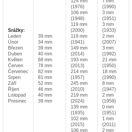
124 mm
7 mm
(1976)
(1990)
106 mm
3 mm
(1948)
(1951)
119 mm
3 mm
Srážky:
(2000)
(1933)
Leden
39 mm
119 mm
2 mm
Únor
34 mm
(1941)
(2007)
Březen
39 mm
149 mm
3 mm
Duben
40 mm
(2014)
(1992)
Květen
68 mm
193 mm
21 mm
Červen
78 mm
(2013)
(1950)
Červenec
82 mm
214 mm
18 mm
Srpen
81 mm
(1957)
(1990)
Září
52 mm
245 mm
8 mm
Říjen
46 mm
(2010)
(1947)
Listopad
40 mm
219 mm
2 mm
Prosinec
39 mm
(2024)
(1959)
139 mm
0 mm
(1935)
(1951)
102 mm
1 mm
(2015)
(2011)
106 mm
2 mm