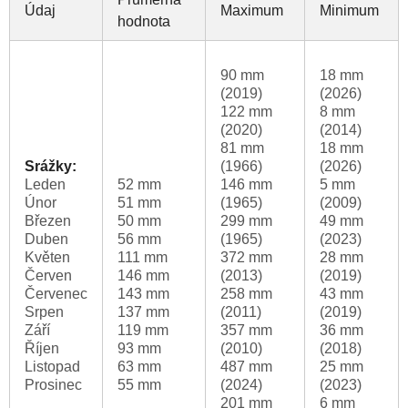
Údaj
Maximum
Minimum
hodnota
90 mm
18 mm
(2019)
(2026)
122 mm
8 mm
(2020)
(2014)
81 mm
18 mm
Srážky:
(1966)
(2026)
Leden
52 mm
146 mm
5 mm
Únor
51 mm
(1965)
(2009)
Březen
50 mm
299 mm
49 mm
Duben
56 mm
(1965)
(2023)
Květen
111 mm
372 mm
28 mm
Červen
146 mm
(2013)
(2019)
Červenec
143 mm
258 mm
43 mm
Srpen
137 mm
(2011)
(2019)
Září
119 mm
357 mm
36 mm
Říjen
93 mm
(2010)
(2018)
Listopad
63 mm
487 mm
25 mm
Prosinec
55 mm
(2024)
(2023)
201 mm
6 mm