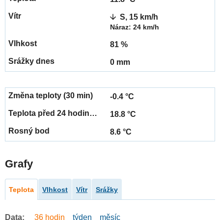
S, 15 km/h
Náraz: 24 km/h
81 %
0 mm
-0.4 °C
18.8 °C
8.6 °C
Grafy
Teplota
Vlhkost
Vítr
Srážky
Data:
36 hodin
týden
měsíc