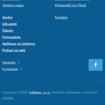
Teplotní mapa
Předpověď pro Plzeň
Archiv
Kontakty
Uživatelé
Články
Fotogalerie
Aplikace na telefony
Počasí na web
Ventusky
In-počasie
Copyright © 2026
InMeteo, s.r.o.
Použitím souhlasíte s uložením
cookies
.