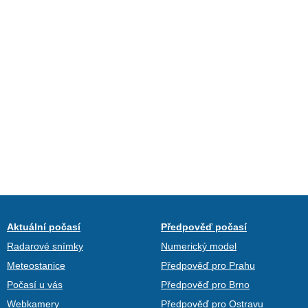
Aktuální počasí
Předpověď počasí
Radarové snímky
Numerický model
Meteostanice
Předpověď pro Prahu
Počasí u vás
Předpověď pro Brno
Webkamery
Předpověď pro Ostravu