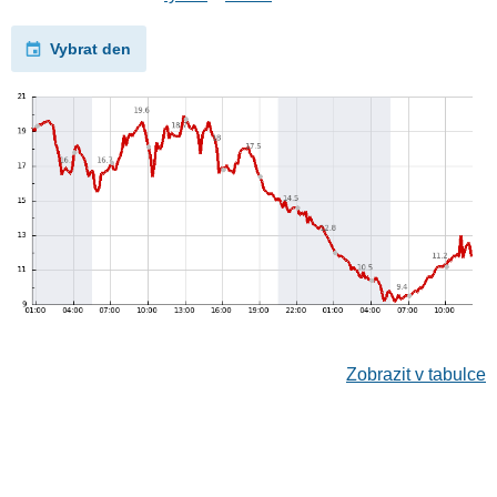
Vybrat den
Zobrazit v tabulce