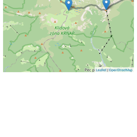
Leaflet
|
OpenStreetMap