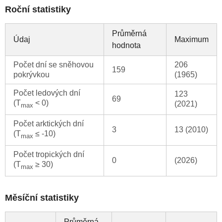
Roční statistiky
Průměrná
Údaj
Maximum
hodnota
Počet dní se sněhovou
206
159
pokrývkou
(1965)
Počet ledových dní
123
69
(T
< 0)
(2021)
max
Počet arktických dní
3
13 (2010)
(T
≤ -10)
max
Počet tropických dní
0
(2026)
(T
≥ 30)
max
Měsíční statistiky
Průměrná