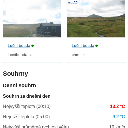
Luční bouda
Luční bouda
lucnibouda.cz
chmi.cz
Souhrny
Denní souhrn
Souhrn za dnešní den
Nejvyšší teplota (00:10)
13.2 °C
Nejnižší teplota (05:00)
9.2 °C
Nejvyšší průměrná rychlost větru
19 km/h