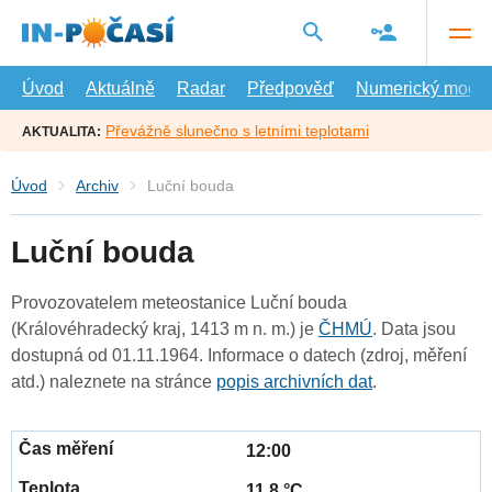
Přejít
na
hlavní
obsah
Úvod
Aktuálně
Radar
Předpověď
Numerický model
Převážně slunečno s letními teplotami
AKTUALITA:
Úvod
Archiv
Luční bouda
Luční bouda
Provozovatelem meteostanice Luční bouda
(Královéhradecký kraj, 1413 m n. m.) je
ČHMÚ
. Data jsou
dostupná od 01.11.1964. Informace o datech (zdroj, měření
atd.) naleznete na stránce
popis archivních dat
.
12:00
11.8 °C