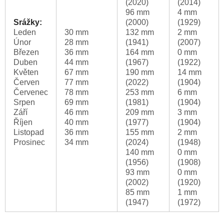
(2020)
(2014)
96 mm
4 mm
Srážky:
(2000)
(1929)
Leden
30 mm
132 mm
2 mm
Únor
28 mm
(1941)
(2007)
Březen
36 mm
164 mm
0 mm
Duben
44 mm
(1967)
(1922)
Květen
67 mm
190 mm
14 mm
Červen
77 mm
(2022)
(1904)
Červenec
78 mm
253 mm
6 mm
Srpen
69 mm
(1981)
(1904)
Září
46 mm
209 mm
3 mm
Říjen
40 mm
(1977)
(1904)
Listopad
36 mm
155 mm
2 mm
Prosinec
34 mm
(2024)
(1948)
140 mm
0 mm
(1956)
(1908)
93 mm
0 mm
(2002)
(1920)
85 mm
1 mm
(1947)
(1972)