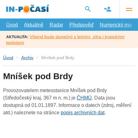
Přejít
na
hlavní
obsah
Úvod
Aktuálně
Radar
Předpověď
Numerický model
Víkend bude slunečný s letními, zítra i tropickými
AKTUALITA:
teplotami
Úvod
Archiv
Mníšek pod Brdy
Mníšek pod Brdy
Provozovatelem meteostanice Mníšek pod Brdy
(Středočeský kraj, 367 m n. m.) je
ČHMÚ
. Data jsou
dostupná od 01.01.1897. Informace o datech (zdroj, měření
atd.) naleznete na stránce
popis archivních dat
.