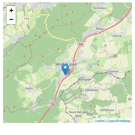
+
−
Leaflet
|
OpenStreetMap