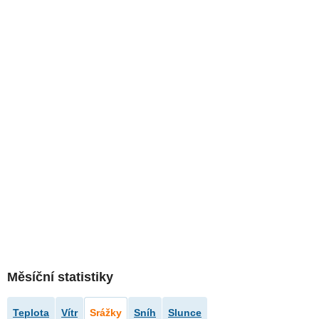
Měsíční statistiky
Teplota
Vítr
Srážky
Sníh
Slunce