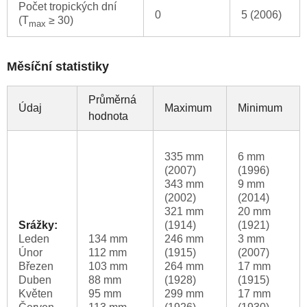
Počet tropických dní
0
5 (2006)
(T
≥ 30)
max
Měsíční statistiky
Průměrná
Údaj
Maximum
Minimum
hodnota
335 mm
6 mm
(2007)
(1996)
343 mm
9 mm
(2002)
(2014)
321 mm
20 mm
Srážky:
(1914)
(1921)
Leden
134 mm
246 mm
3 mm
Únor
112 mm
(1915)
(2007)
Březen
103 mm
264 mm
17 mm
Duben
88 mm
(1928)
(1915)
Květen
95 mm
299 mm
17 mm