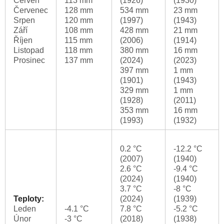
Červen
113 mm
(1926)
(1930)
Červenec
128 mm
534 mm
23 mm
Srpen
120 mm
(1997)
(1943)
Září
108 mm
428 mm
21 mm
Říjen
115 mm
(2006)
(1914)
Listopad
118 mm
380 mm
16 mm
Prosinec
137 mm
(2024)
(2023)
397 mm
1 mm
(1901)
(1943)
329 mm
1 mm
(1928)
(2011)
353 mm
16 mm
(1993)
(1932)
0.2 °C
-12.2 °C
(2007)
(1940)
2.6 °C
-9.4 °C
(2024)
(1940)
3.7 °C
-8 °C
Teploty:
(2024)
(1939)
Leden
-4.1 °C
7.8 °C
-5.2 °C
Únor
-3 °C
(2018)
(1938)