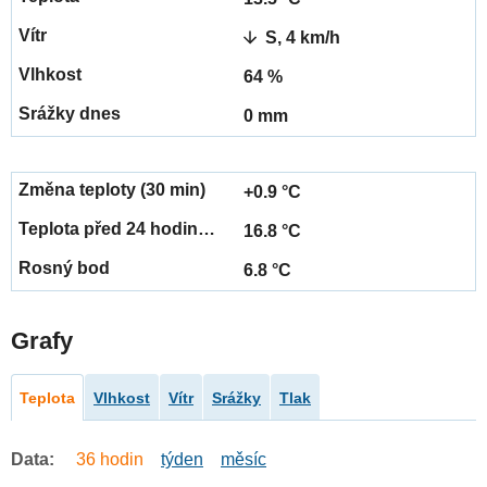
S, 4 km/h
64 %
0 mm
+0.9 °C
16.8 °C
6.8 °C
Grafy
Teplota
Vlhkost
Vítr
Srážky
Tlak
Data:
36 hodin
týden
měsíc