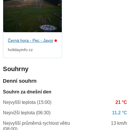
Černá hora - Pec - Javor
holidayinfo.cz
Souhrny
Denní souhrn
Souhrn za dnešní den
Nejvyšší teplota (15:00)
21 °C
Nejnižší teplota (06:30)
11.2 °C
Nejvyšší průměrná rychlost větru
13 km/h
(08:00)