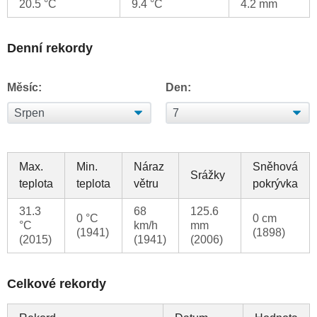
20.5 °C
9.4 °C
4.2 mm
Denní rekordy
Měsíc:
Den:
Max.
Min.
Náraz
Sněhová
Srážky
teplota
teplota
větru
pokrývka
31.3
68
125.6
0 °C
0 cm
°C
km/h
mm
(1941)
(1898)
(2015)
(1941)
(2006)
Celkové rekordy