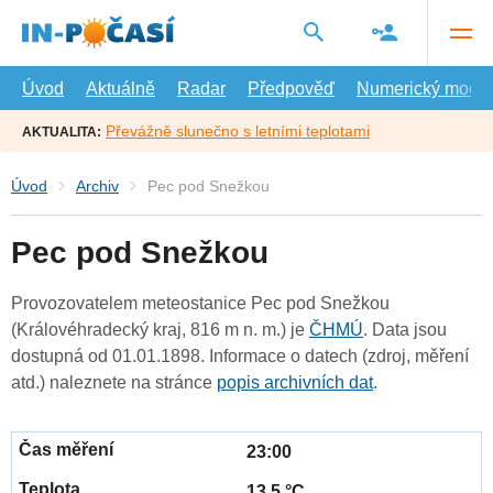
Přejít
na
hlavní
obsah
Úvod
Aktuálně
Radar
Předpověď
Numerický model
Převážně slunečno s letními teplotami
AKTUALITA:
Úvod
Archiv
Pec pod Snežkou
Pec pod Snežkou
Provozovatelem meteostanice Pec pod Snežkou
(Královéhradecký kraj, 816 m n. m.) je
ČHMÚ
. Data jsou
dostupná od 01.01.1898. Informace o datech (zdroj, měření
atd.) naleznete na stránce
popis archivních dat
.
23:00
13.5 °C