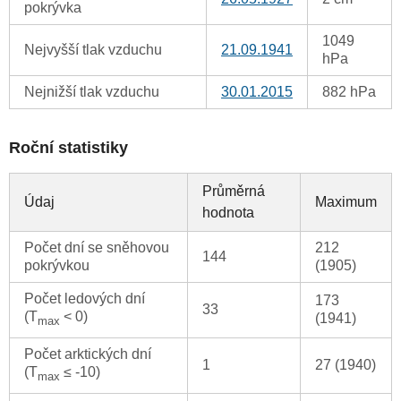
pokrývka
1049
Nejvyšší tlak vzduchu
21.09.1941
hPa
Nejnižší tlak vzduchu
30.01.2015
882 hPa
Roční statistiky
Průměrná
Údaj
Maximum
hodnota
Počet dní se sněhovou
212
144
pokrývkou
(1905)
Počet ledových dní
173
33
(T
< 0)
(1941)
max
Počet arktických dní
1
27 (1940)
(T
≤ -10)
max