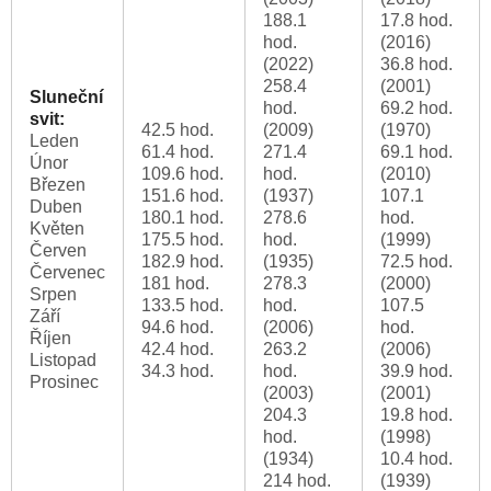
188.1
17.8 hod.
hod.
(2016)
(2022)
36.8 hod.
258.4
(2001)
Sluneční
hod.
69.2 hod.
svit:
42.5 hod.
(2009)
(1970)
Leden
61.4 hod.
271.4
69.1 hod.
Únor
109.6 hod.
hod.
(2010)
Březen
151.6 hod.
(1937)
107.1
Duben
180.1 hod.
278.6
hod.
Květen
175.5 hod.
hod.
(1999)
Červen
182.9 hod.
(1935)
72.5 hod.
Červenec
181 hod.
278.3
(2000)
Srpen
133.5 hod.
hod.
107.5
Září
94.6 hod.
(2006)
hod.
Říjen
42.4 hod.
263.2
(2006)
Listopad
34.3 hod.
hod.
39.9 hod.
Prosinec
(2003)
(2001)
204.3
19.8 hod.
hod.
(1998)
(1934)
10.4 hod.
214 hod.
(1939)