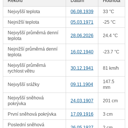
Rekord
Datum
Hodnota
Nejvyšší teplota
06.08.1939
33 °C
Nejnižší teplota
05.03.1971
-25 °C
Nejvyšší průměrná denní
28.06.2026
24.4 °C
teplota
Nejnižší průměrná denní
16.02.1940
-23.7 °C
teplota
Nejvyšší průměrná
30.12.1941
81 km/h
rychlost větru
147.5
Nejvyšší srážky
09.11.1904
mm
Nejvyšší sněhová
24.03.1907
201 cm
pokrývka
První sněhová pokrývka
17.09.1916
3 cm
Poslední sněhová
26.05.1927
2 cm