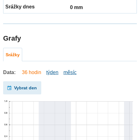
0 mm
Grafy
Srážky
Data:
36 hodin
týden
měsíc
Vybrat den