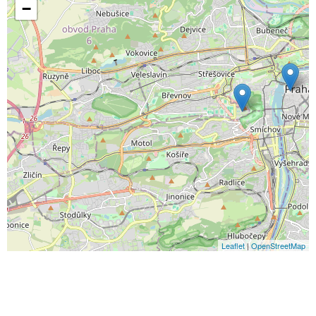
−
Leaflet
|
OpenStreetMap