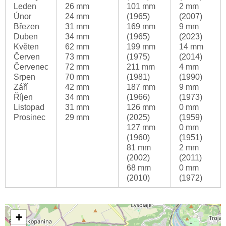
Leden
26 mm
101 mm
2 mm
Únor
24 mm
(1965)
(2007)
Březen
31 mm
169 mm
9 mm
Duben
34 mm
(1965)
(2023)
Květen
62 mm
199 mm
14 mm
Červen
73 mm
(1975)
(2014)
Červenec
72 mm
211 mm
4 mm
Srpen
70 mm
(1981)
(1990)
Září
42 mm
187 mm
9 mm
Říjen
34 mm
(1966)
(1973)
Listopad
31 mm
126 mm
0 mm
Prosinec
29 mm
(2025)
(1959)
127 mm
0 mm
(1960)
(1951)
81 mm
2 mm
(2002)
(2011)
68 mm
0 mm
(2010)
(1972)
+