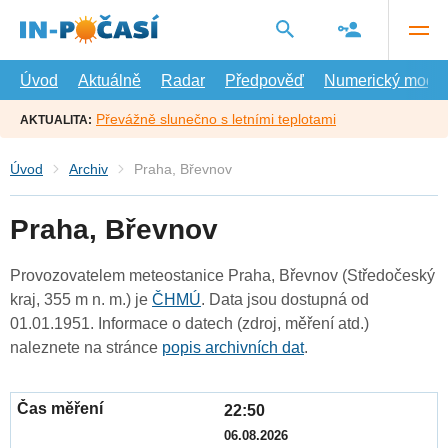
Přejít
na
hlavní
obsah
Úvod
Aktuálně
Radar
Předpověď
Numerický model
Převážně slunečno s letními teplotami
AKTUALITA:
Úvod
Archiv
Praha, Břevnov
Praha, Břevnov
Provozovatelem meteostanice Praha, Břevnov (Středočeský
kraj, 355 m n. m.) je
ČHMÚ
. Data jsou dostupná od
01.01.1951. Informace o datech (zdroj, měření atd.)
naleznete na stránce
popis archivních dat
.
22:50
06.08.2026