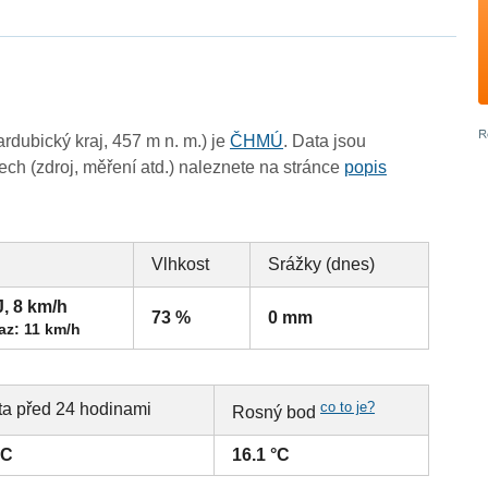
dubický kraj, 457 m n. m.) je
ČHMÚ
. Data jsou
ch (zdroj, měření atd.) naleznete na stránce
popis
Vlhkost
Srážky (dnes)
J, 8 km/h
73 %
0 mm
az: 11 km/h
co to je?
ta před 24 hodinami
Rosný bod
°C
16.1 °C