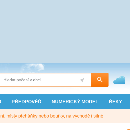
R
PŘEDPOVĚĎ
NUMERICKÝ
MODEL
ŘEKY
í, místy přeháňky nebo bouřky, na východě i silné