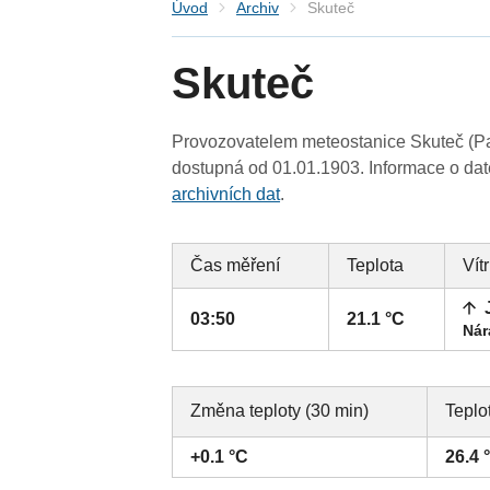
Úvod
Archiv
Skuteč
Skuteč
Provozovatelem meteostanice Skuteč (Par
dostupná od 01.01.1903. Informace o date
archivních dat
.
Čas měření
Teplota
Vítr
03:50
21.1 °C
Nár
Změna teploty (30 min)
Teplo
+0.1 °C
26.4 