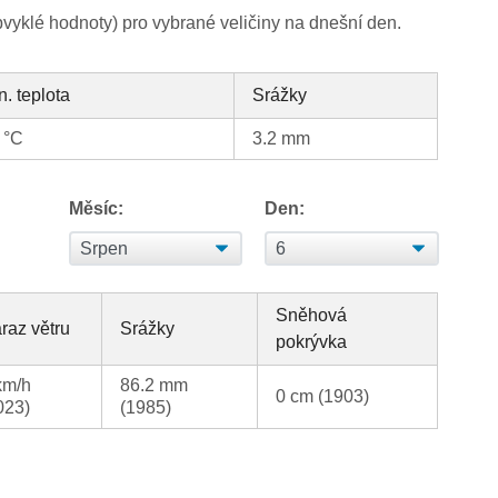
yklé hodnoty) pro vybrané veličiny na dnešní den.
n. teplota
Srážky
 °C
3.2 mm
Měsíc:
Den:
Sněhová
raz větru
Srážky
pokrývka
km/h
86.2 mm
0 cm (1903)
023)
(1985)