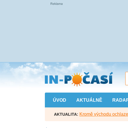
Přejít
na
hlavní
obsah
ÚVOD
AKTUÁLNĚ
RADA
Kromě východu ochlazen
AKTUALITA: