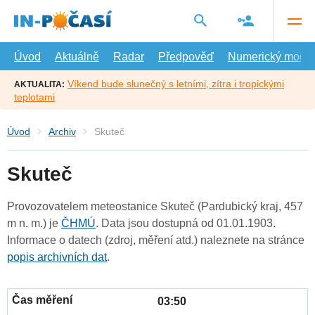
Přejít
na
hlavní
obsah
Úvod
Aktuálně
Radar
Předpověď
Numerický model
Víkend bude slunečný s letními, zítra i tropickými
AKTUALITA:
teplotami
Úvod
Archiv
Skuteč
Skuteč
Provozovatelem meteostanice Skuteč (Pardubický kraj, 457
m n. m.) je
ČHMÚ
. Data jsou dostupná od 01.01.1903.
Informace o datech (zdroj, měření atd.) naleznete na stránce
popis archivních dat
.
03:50