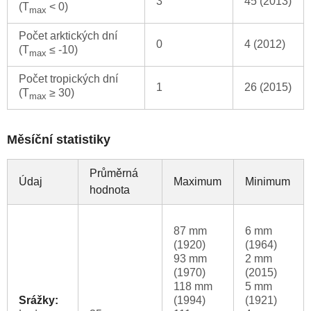
3
45 (2013)
(T
< 0)
max
Počet arktických dní
0
4 (2012)
(T
≤ -10)
max
Počet tropických dní
1
26 (2015)
(T
≥ 30)
max
Měsíční statistiky
Průměrná
Údaj
Maximum
Minimum
hodnota
87 mm
6 mm
(1920)
(1964)
93 mm
2 mm
(1970)
(2015)
118 mm
5 mm
Srážky:
(1994)
(1921)