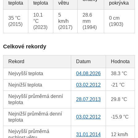
teplota
teplota
větru
pokrývka
10.1
5
28.6
35 °C
0 cm
°C
km/h
mm
(2015)
(1903)
(2023)
(2017)
(1994)
Celkové rekordy
Rekord
Datum
Hodnota
Nejvyšší teplota
04.08.2026
38.3 °C
Nejnižší teplota
03.02.2012
-21 °C
Nejvyšší průměrná denní
28.07.2013
29.8 °C
teplota
Nejnižší průměrná denní
03.02.2012
-15.9 °C
teplota
Nejvyšší průměrná
31.01.2014
12 km/h
rychlost větru