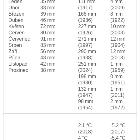
Leden
35 mm
111 mm
4 mm
Únor
33 mm
(1917)
(2009)
Březen
39 mm
168 mm
8 mm
Duben
46 mm
(1936)
(1922)
Květen
72 mm
227 mm
10 mm
Červen
80 mm
(1926)
(2003)
Červenec
91 mm
271 mm
12 mm
Srpen
83 mm
(1997)
(1904)
Září
56 mm
290 mm
12 mm
Říjen
43 mm
(1938)
(2018)
Listopad
42 mm
251 mm
1 mm
Prosinec
38 mm
(2024)
(1959)
198 mm
0 mm
(1930)
(1951)
132 mm
1 mm
(1947)
(2011)
98 mm
2 mm
(1954)
(1972)
2.1 °C
-5.2 °C
(2018)
(2017)
4 °C
-5.4 °C