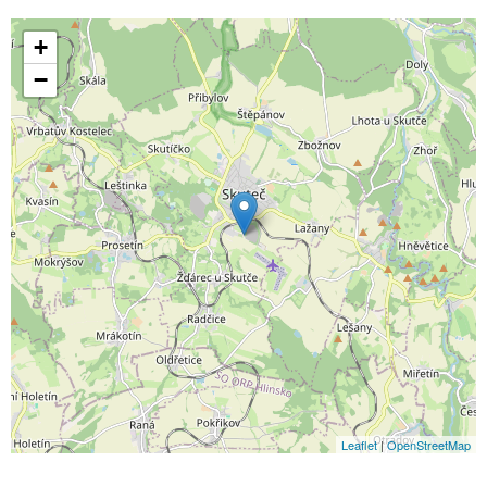
+
−
Leaflet
|
OpenStreetMap