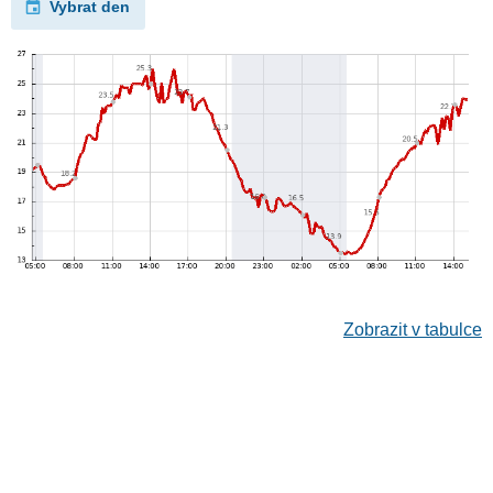
Vybrat den
Zobrazit v tabulce