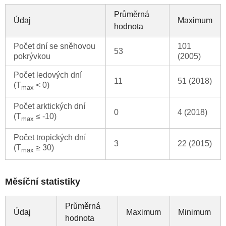
Průměrná
Údaj
Maximum
hodnota
Počet dní se sněhovou
101
53
pokrývkou
(2005)
Počet ledových dní
11
51 (2018)
(T
< 0)
max
Počet arktických dní
0
4 (2018)
(T
≤ -10)
max
Počet tropických dní
3
22 (2015)
(T
≥ 30)
max
Měsíční statistiky
Průměrná
Údaj
Maximum
Minimum
hodnota