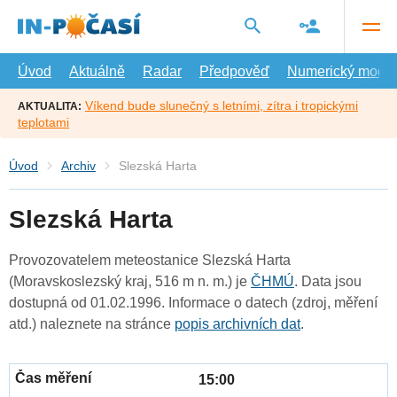
Přejít
na
hlavní
obsah
Úvod
Aktuálně
Radar
Předpověď
Numerický model
Víkend bude slunečný s letními, zítra i tropickými
AKTUALITA:
teplotami
Úvod
Archiv
Slezská Harta
Slezská Harta
Provozovatelem meteostanice Slezská Harta
(Moravskoslezský kraj, 516 m n. m.) je
ČHMÚ
. Data jsou
dostupná od 01.02.1996. Informace o datech (zdroj, měření
atd.) naleznete na stránce
popis archivních dat
.
15:00