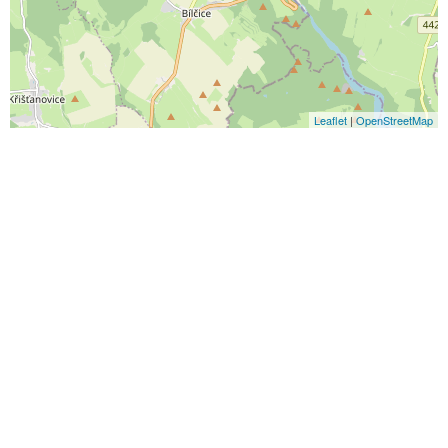
Leaflet
|
OpenStreetMap