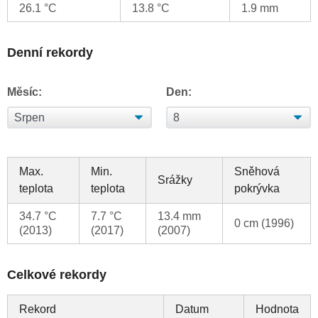
26.1 °C
13.8 °C
1.9 mm
Denní rekordy
Měsíc:
Den:
Max.
Min.
Sněhová
Srážky
teplota
teplota
pokrývka
34.7 °C
7.7 °C
13.4 mm
0 cm (1996)
(2013)
(2017)
(2007)
Celkové rekordy
Rekord
Datum
Hodnota