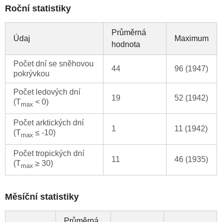
Roční statistiky
Průměrná
Údaj
Maximum
hodnota
Počet dní se sněhovou
44
96 (1947)
pokrývkou
Počet ledových dní
19
52 (1942)
(T
< 0)
max
Počet arktických dní
1
11 (1942)
(T
≤ -10)
max
Počet tropických dní
11
46 (1935)
(T
≥ 30)
max
Měsíční statistiky
Průměrná