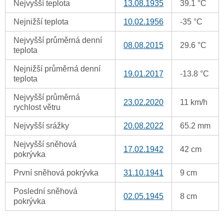
Nejvyšší teplota
13.08.1935
39.1 °C
Nejnižší teplota
10.02.1956
-35 °C
Nejvyšší průměrná denní
08.08.2015
29.6 °C
teplota
Nejnižší průměrná denní
19.01.2017
-13.8 °C
teplota
Nejvyšší průměrná
23.02.2020
11 km/h
rychlost větru
Nejvyšší srážky
20.08.2022
65.2 mm
Nejvyšší sněhová
17.02.1942
42 cm
pokrývka
První sněhová pokrývka
31.10.1941
9 cm
Poslední sněhová
02.05.1945
8 cm
pokrývka