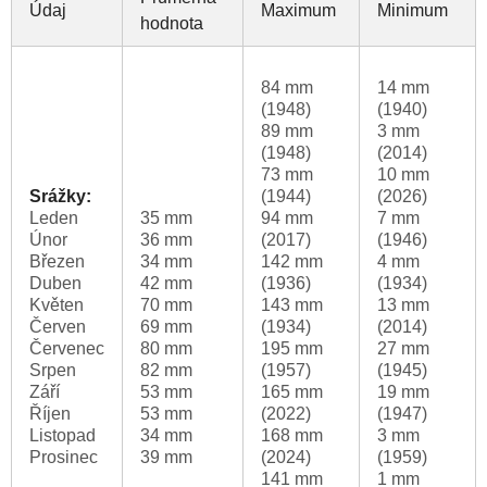
Údaj
Maximum
Minimum
hodnota
84 mm
14 mm
(1948)
(1940)
89 mm
3 mm
(1948)
(2014)
73 mm
10 mm
Srážky:
(1944)
(2026)
Leden
35 mm
94 mm
7 mm
Únor
36 mm
(2017)
(1946)
Březen
34 mm
142 mm
4 mm
Duben
42 mm
(1936)
(1934)
Květen
70 mm
143 mm
13 mm
Červen
69 mm
(1934)
(2014)
Červenec
80 mm
195 mm
27 mm
Srpen
82 mm
(1957)
(1945)
Září
53 mm
165 mm
19 mm
Říjen
53 mm
(2022)
(1947)
Listopad
34 mm
168 mm
3 mm
Prosinec
39 mm
(2024)
(1959)
141 mm
1 mm