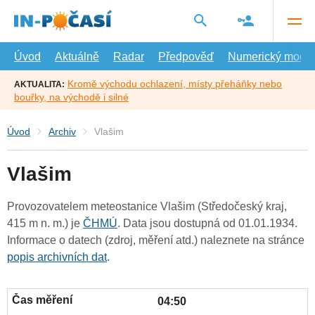
Přejít
na
hlavní
obsah
Úvod
Aktuálně
Radar
Předpověď
Numerický model
Kromě východu ochlazení, místy přeháňky nebo
AKTUALITA:
bouřky, na východě i silné
Úvod
Archiv
Vlašim
Vlašim
Provozovatelem meteostanice Vlašim (Středočeský kraj,
415 m n. m.) je
ČHMÚ
. Data jsou dostupná od 01.01.1934.
Informace o datech (zdroj, měření atd.) naleznete na stránce
popis archivních dat
.
04:50