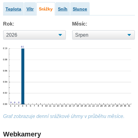
Teplota
Vítr
Srážky
Sníh
Slunce
Rok:
Měsíc:
Graf zobrazuje denní srážkové úhrny v průběhu měsíce.
Webkamery