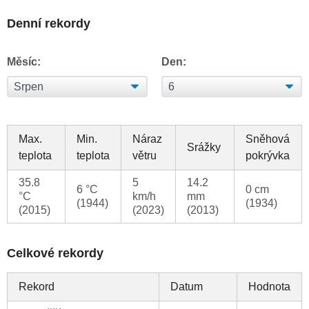
Denní rekordy
Měsíc:
Den:
Max.
Min.
Náraz
Sněhová
Srážky
teplota
teplota
větru
pokrývka
35.8
5
14.2
6 °C
0 cm
°C
km/h
mm
(1944)
(1934)
(2015)
(2023)
(2013)
Celkové rekordy
Rekord
Datum
Hodnota