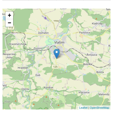
+
−
Leaflet
|
OpenStreetMap