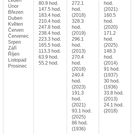
Leden
80.9 hod.
272.1
hod.
Únor
147.5 hod.
hod.
(2021)
Březen
183.4 hod.
(2018)
160.5
Duben
210.4 hod.
328.3
hod.
Květen
247.8 hod.
hod.
(2020)
Červen
238.4 hod.
(2019)
171.2
Červenec
223.3 hod.
296.1
hod.
Srpen
165.5 hod.
hod.
(2025)
Září
113.3 hod.
(2013)
148.3
Říjen
63.9 hod.
270.4
hod.
Listopad
55.2 hod.
hod.
(2014)
Prosinec
(2018)
91 hod.
240.4
(1937)
hod.
30 hod.
(2023)
(1936)
191.3
33.8 hod.
hod.
(2013)
(2021)
24.1 hod.
93.1 hod.
(2018)
(2025)
86 hod.
(1936)