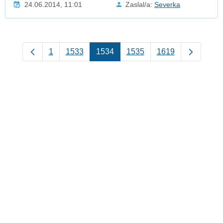
24.06.2014, 11:01
Zaslal/a:
Severka
1
1533
1534
1535
1619