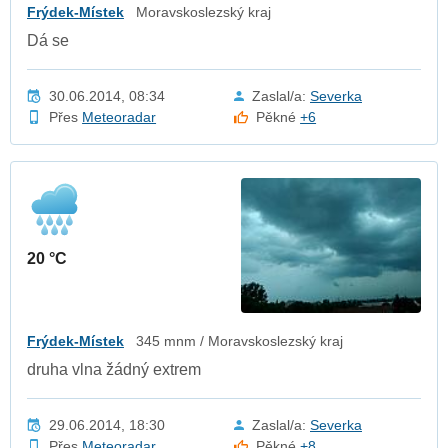
Frýdek-Místek
Moravskoslezský kraj
Dá se
30.06.2014, 08:34
Zaslal/a:
Severka
Přes
Meteoradar
Pěkné
+6
20 °C
Frýdek-Místek
345 mnm / Moravskoslezský kraj
druha vlna žádný extrem
29.06.2014, 18:30
Zaslal/a:
Severka
Přes
Meteoradar
Pěkné
+8