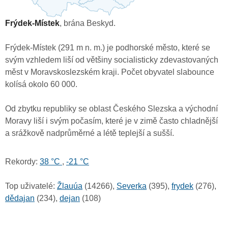
Frýdek-Místek
, brána Beskyd.
Frýdek-Místek (291 m n. m.) je podhorské město, které se
svým vzhledem liší od většiny socialisticky zdevastovaných
měst v Moravskoslezském kraji. Počet obyvatel slabounce
kolísá okolo 60 000.
Od zbytku republiky se oblast Českého Slezska a východní
Moravy liší i svým počasím, které je v zimě často chladnější
a srážkově nadprůměrné a létě teplejší a sušší.
Rekordy:
38 °C
,
-21 °C
Top uživatelé:
Žlauúa
(14266),
Severka
(395),
frydek
(276),
dědajan
(234),
dejan
(108)