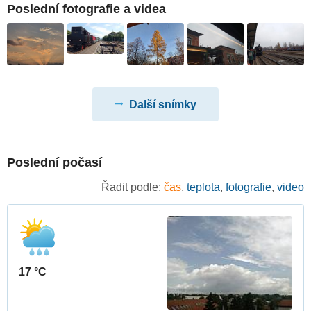
Poslední fotografie a videa
Další snímky
Poslední počasí
Řadit podle:
čas
,
teplota
,
fotografie
,
video
17 °C