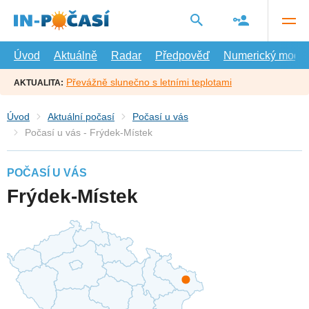
Přejít
na
hlavní
obsah
Úvod
Aktuálně
Radar
Předpověď
Numerický model
Převážně slunečno s letními teplotami
AKTUALITA:
Úvod
Aktuální počasí
Počasí u vás
Počasí u vás - Frýdek-Místek
POČASÍ U VÁS
Frýdek-Místek