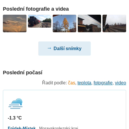
Poslední fotografie a videa
Další snímky
Poslední počasí
Řadit podle:
čas
,
teplota
,
fotografie
,
video
-1.3 °C
Frýdek-Místek
Moravskoslezský kraj