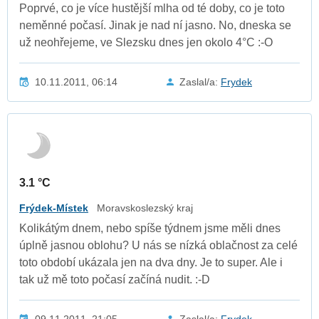
Poprvé, co je více hustější mlha od té doby, co je toto
neměnné počasí. Jinak je nad ní jasno. No, dneska se
už neohřejeme, ve Slezsku dnes jen okolo 4°C :-O
10.11.2011, 06:14
Zaslal/a:
Frydek
3.1 °C
Frýdek-Místek
Moravskoslezský kraj
Kolikátým dnem, nebo spíše týdnem jsme měli dnes
úplně jasnou oblohu? U nás se nízká oblačnost za celé
toto období ukázala jen na dva dny. Je to super. Ale i
tak už mě toto počasí začíná nudit. :-D
09.11.2011, 21:05
Zaslal/a:
Frydek