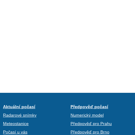
Aktuální počasí
Předpověď počasí
Radarové snímky
Numerický model
Meteostanice
Předpověď pro Prahu
Počasí u vás
Předpověď pro Brno