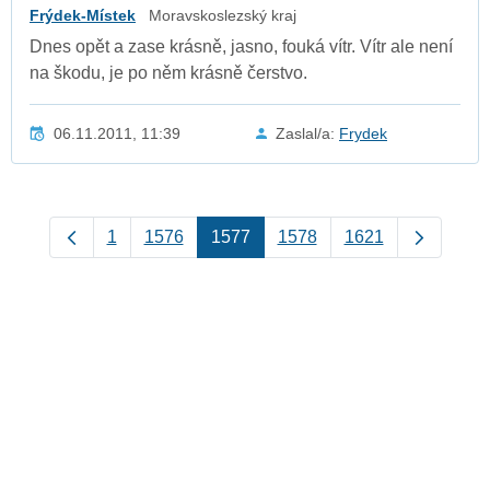
Frýdek-Místek
Moravskoslezský kraj
Dnes opět a zase krásně, jasno, fouká vítr. Vítr ale není
na škodu, je po něm krásně čerstvo.
06.11.2011, 11:39
Zaslal/a:
Frydek
1
1576
1577
1578
1621