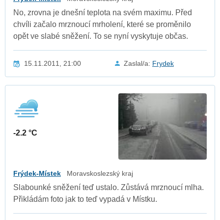
No, zrovna je dnešní teplota na svém maximu. Před
chvíli začalo mrznoucí mrholení, které se proměnilo
opět ve slabé sněžení. To se nyní vyskytuje občas.
15.11.2011, 21:00
Zaslal/a:
Frydek
-2.2 °C
Frýdek-Místek
Moravskoslezský kraj
Slabounké sněžení teď ustalo. Zůstává mrznoucí mlha.
Přikládám foto jak to teď vypadá v Místku.