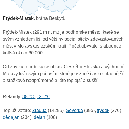
Frýdek-Místek
, brána Beskyd.
Frýdek-Místek (291 m n. m.) je podhorské město, které se
svým vzhledem liší od většiny socialisticky zdevastovaných
měst v Moravskoslezském kraji. Počet obyvatel slabounce
kolísá okolo 60 000.
Od zbytku republiky se oblast Českého Slezska a východní
Moravy liší i svým počasím, které je v zimě často chladnější
a srážkově nadprůměrné a létě teplejší a sušší.
Rekordy:
38 °C
,
-21 °C
Top uživatelé:
Žlauúa
(14285),
Severka
(395),
frydek
(276),
dědajan
(234),
dejan
(108)