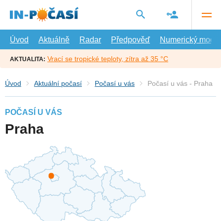
Přejít
na
hlavní
obsah
Úvod
Aktuálně
Radar
Předpověď
Numerický model
Vrací se tropické teploty, zítra až 35 °C
AKTUALITA:
Úvod
Aktuální počasí
Počasí u vás
Počasí u vás - Praha
POČASÍ U VÁS
Praha