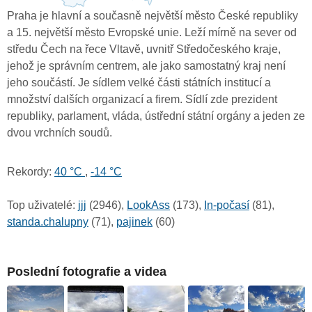
Praha je hlavní a současně největší město České republiky
a 15. největší město Evropské unie. Leží mírně na sever od
středu Čech na řece Vltavě, uvnitř Středočeského kraje,
jehož je správním centrem, ale jako samostatný kraj není
jeho součástí. Je sídlem velké části státních institucí a
množství dalších organizací a firem. Sídlí zde prezident
republiky, parlament, vláda, ústřední státní orgány a jeden ze
dvou vrchních soudů.
Rekordy:
40 °C
,
-14 °C
Top uživatelé:
jjj
(2946),
LookAss
(173),
In-počasí
(81),
standa.chalupny
(71),
pajinek
(60)
Poslední fotografie a videa