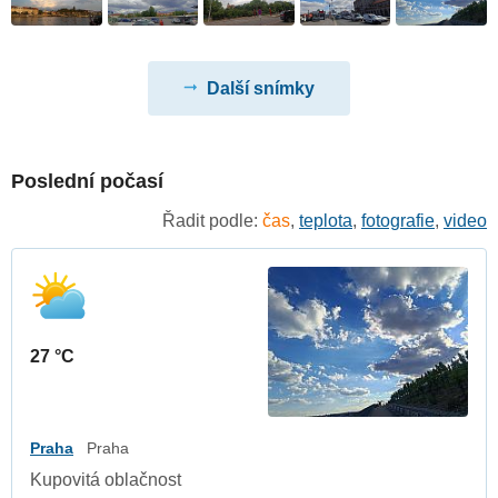
Další snímky
Poslední počasí
Řadit podle:
čas
,
teplota
,
fotografie
,
video
27 °C
Praha
Praha
Kupovitá oblačnost