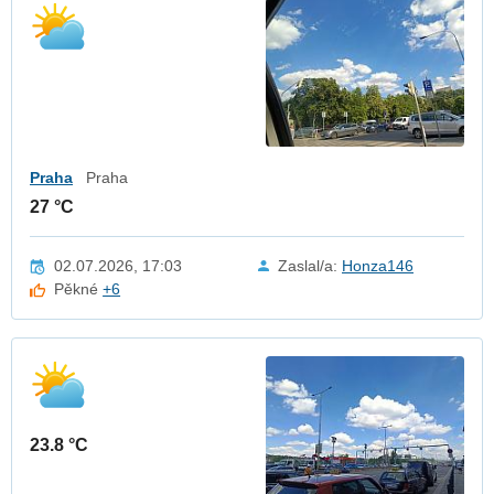
Praha
Praha
27 °C
02.07.2026, 17:03
Zaslal/a:
Honza146
Pěkné
+6
23.8 °C