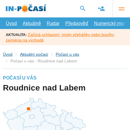
Přejít
na
hlavní
obsah
Úvod
Aktuálně
Radar
Předpověď
Numerický model
Začíná ochlazení, místy přeháňky nebo bouřky,
AKTUALITA:
zejména na východě
Úvod
Aktuální počasí
Počasí u vás
Počasí u vás - Roudnice nad Labem
POČASÍ U VÁS
Roudnice nad Labem