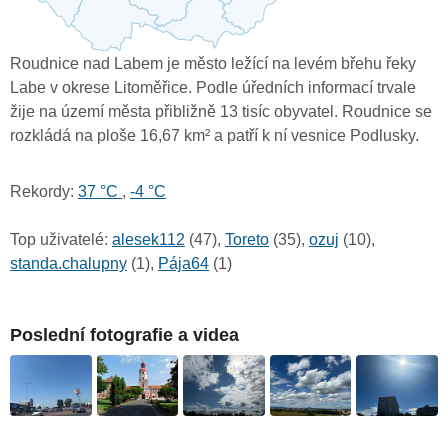
Roudnice nad Labem je město ležící na levém břehu řeky
Labe v okrese Litoměřice. Podle úředních informací trvale
žije na území města přibližně 13 tisíc obyvatel. Roudnice se
rozkládá na ploše 16,67 km² a patří k ní vesnice Podlusky.
Rekordy:
37 °C
,
-4 °C
Top uživatelé:
alesek112
(47),
Toreto
(35),
ozuj
(10),
standa.chalupny
(1),
Pája64
(1)
Poslední fotografie a videa