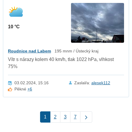
10 °C
Roudnice nad Labem
195 mnm / Ústecký kraj
Vítr s nárazy kolem 40 km/h, tlak 1022 hPa, vlhkost
75%
03.02.2024, 15:16
Zaslal/a:
alesek112
Pěkné
+6
1
2
3
7