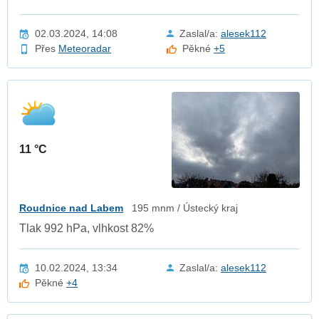
02.03.2024, 14:08
Zaslal/a:
alesek112
Přes
Meteoradar
Pěkné
+5
11 °C
Roudnice nad Labem
195 mnm / Ústecký kraj
Tlak 992 hPa, vlhkost 82%
10.02.2024, 13:34
Zaslal/a:
alesek112
Pěkné
+4