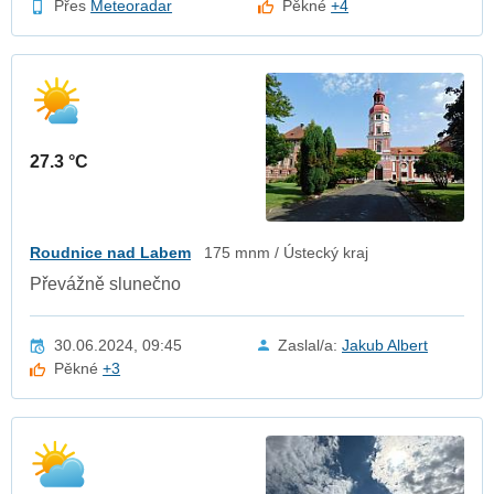
Přes
Meteoradar
Pěkné
+4
27.3 °C
Roudnice nad Labem
175 mnm / Ústecký kraj
Převážně slunečno
30.06.2024, 09:45
Zaslal/a:
Jakub Albert
Pěkné
+3