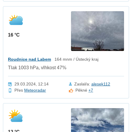
16 °C
Roudnice nad Labem
164 mnm / Ústecký kraj
Tlak 1003 hPa, vlhkost 47%
29.03.2024, 12:14
Zaslal/a:
alesek112
Přes
Meteoradar
Pěkné
+7
12 °C