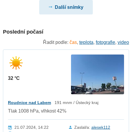
Další snímky
Poslední počasí
Řadit podle:
čas
,
teplota
,
fotografie
,
video
32 °C
Roudnice nad Labem
191 mnm / Ústecký kraj
Tlak 1008 hPa, vlhkost 42%
21.07.2024, 14:22
Zaslal/a:
alesek112