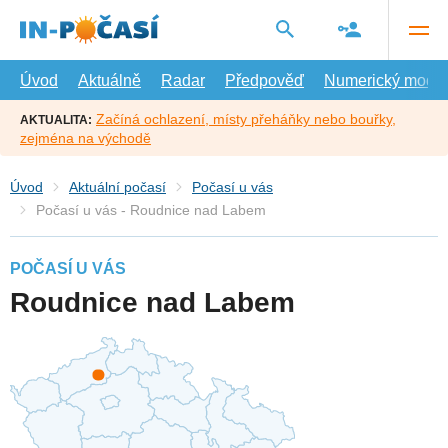
Přejít
na
hlavní
obsah
Úvod
Aktuálně
Radar
Předpověď
Numerický model
Začíná ochlazení, místy přeháňky nebo bouřky,
AKTUALITA:
zejména na východě
Úvod
Aktuální počasí
Počasí u vás
Počasí u vás - Roudnice nad Labem
POČASÍ U VÁS
Roudnice nad Labem