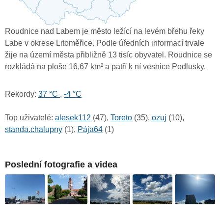
Roudnice nad Labem je město ležící na levém břehu řeky
Labe v okrese Litoměřice. Podle úředních informací trvale
žije na území města přibližně 13 tisíc obyvatel. Roudnice se
rozkládá na ploše 16,67 km² a patří k ní vesnice Podlusky.
Rekordy:
37 °C
,
-4 °C
Top uživatelé:
alesek112
(47),
Toreto
(35),
ozuj
(10),
standa.chalupny
(1),
Pája64
(1)
Poslední fotografie a videa