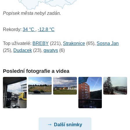
Popisek města nebyl zadán.
Rekordy:
34 °C
,
-12.8 °C
Top uživatelé:
BREBY
(221),
Strakonice
(65),
Sosna Jan
(25),
Dudacek
(23),
qwatys
(6)
Poslední fotografie a videa
Další snímky