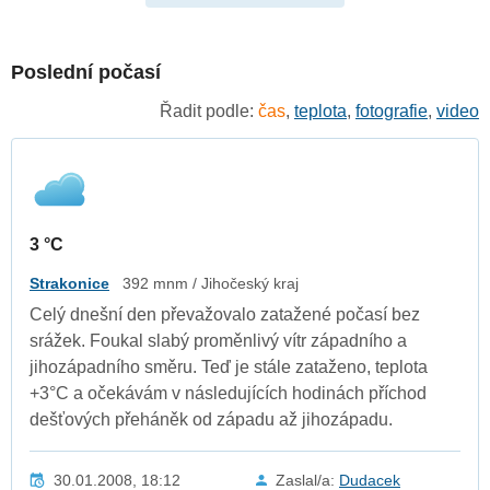
Poslední počasí
Řadit podle:
čas
,
teplota
,
fotografie
,
video
3 °C
Strakonice
392 mnm / Jihočeský kraj
Celý dnešní den převažovalo zatažené počasí bez
srážek. Foukal slabý proměnlivý vítr západního a
jihozápadního směru. Teď je stále zataženo, teplota
+3°C a očekávám v následujících hodinách příchod
dešťových přeháněk od západu až jihozápadu.
30.01.2008, 18:12
Zaslal/a:
Dudacek