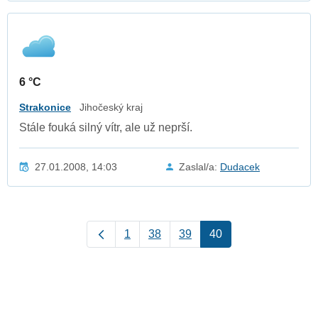
6 °C
Strakonice
Jihočeský kraj
Stále fouká silný vítr, ale už neprší.
27.01.2008, 14:03
Zaslal/a:
Dudacek
1
38
39
40