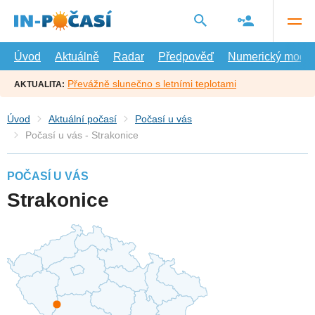
Přejít
na
hlavní
obsah
Úvod
Aktuálně
Radar
Předpověď
Numerický model
Převážně slunečno s letními teplotami
AKTUALITA:
Úvod
Aktuální počasí
Počasí u vás
Počasí u vás - Strakonice
POČASÍ U VÁS
Strakonice