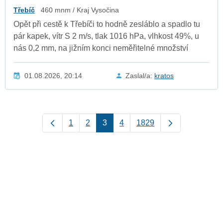
Třebíč
460 mnm / Kraj Vysočina
Opět při cestě k Třebíči to hodně zesláblo a spadlo tu
pár kapek, vítr S 2 m/s, tlak 1016 hPa, vlhkost 49%, u
nás 0,2 mm, na jižním konci neměřitelné množství
01.08.2026, 20:14
Zaslal/a:
kratos
1
2
3
4
1829