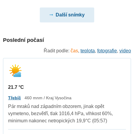
Další snímky
Poslední počasí
Řadit podle:
čas
,
teplota
,
fotografie
,
video
21.7 °C
Třebíč
460 mnm / Kraj Vysočina
Pár mraků nad západním obzorem, jinak opět
vymeteno, bezvětří, tlak 1016,4 hPa, vlhkost 60%,
minimum nakonec netropických 19,9°C (05:57)