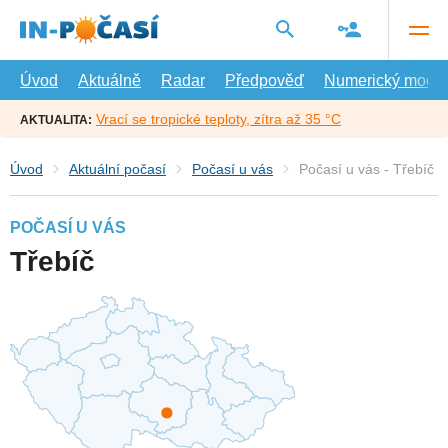
Přejít
na
hlavní
obsah
Úvod
Aktuálně
Radar
Předpověď
Numerický model
Vrací se tropické teploty, zítra až 35 °C
AKTUALITA:
Úvod
Aktuální počasí
Počasí u vás
Počasí u vás - Třebíč
POČASÍ U VÁS
Třebíč