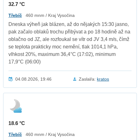
32.7 °C
Třebíč
460 mnm / Kraj Vysočina
Dneska výheň jak blázen, až do nějakých 15:30 jasno,
pak začalo oblaků trochu přibývat a po 18 hodině až na
oblačno od JZ, ale rozfoukal se vítr od JV 3,4 m/s, čímž
se teplota prakticky moc nemění, tlak 1014,1 hPa,
vlhkost 20%, maximum 36,4°C (17:02), minimum
17,9°C (06:00)
04.08.2026, 19:46
Zaslal/a:
kratos
18.6 °C
Třebíč
460 mnm / Kraj Vysočina