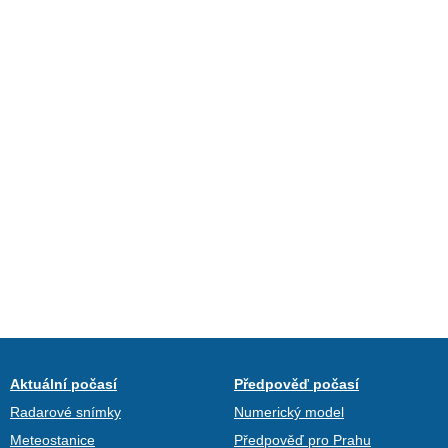
Aktuální počasí
Předpověď počasí
Radarové snímky
Numerický model
Meteostanice
Předpověď pro Prahu