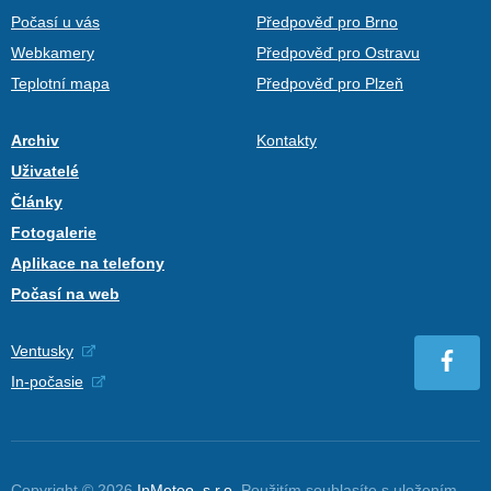
Počasí u vás
Předpověď pro Brno
Webkamery
Předpověď pro Ostravu
Teplotní mapa
Předpověď pro Plzeň
Archiv
Kontakty
Uživatelé
Články
Fotogalerie
Aplikace na telefony
Počasí na web
Ventusky
In-počasie
Copyright © 2026
InMeteo, s.r.o.
Použitím souhlasíte s uložením