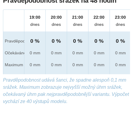
Pravděpodobnost srážek na 48 hodin
19:00
20:00
21:00
22:00
23:00
dnes
dnes
dnes
dnes
dnes
0 %
0 %
0 %
0 %
0 %
Pravděpod.
Očekáváno
0 mm
0 mm
0 mm
0 mm
0 mm
Maximum
0 mm
0 mm
0 mm
0 mm
0 mm
Pravděpodobnost udává šanci, že spadne alespoň 0,1 mm
srážek. Maximum zobrazuje nejvyšší možný úhrn srážek,
očekávaný úhrn pak nejpravděpodobnější variantu. Výpočet
vychází ze 40 výstupů modelu.