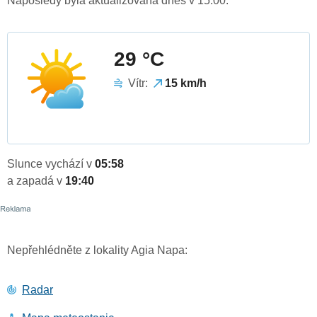
Naposledy byla aktualizována dnes v 15:00.
29 °C
Vítr:
15 km/h
Slunce vychází v
05:58
a zapadá v
19:40
Nepřehlédněte z lokality Agia Napa:
Radar