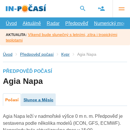
Přejít
na
hlavní
obsah
Úvod
Aktuálně
Radar
Předpověď
Numerický model
Víkend bude slunečný s letními, zítra i tropickými
AKTUALITA:
teplotami
Úvod
Předpověď počasí
Kypr
Agia Napa
PŘEDPOVĚĎ POČASÍ
Agia Napa
Počasí
Slunce a Měsíc
Agia Napa leží v nadmořské výšce 0 m n. m. Předpověď je
sestavena podle několika modelů (ICON, GFS, ECMWF).