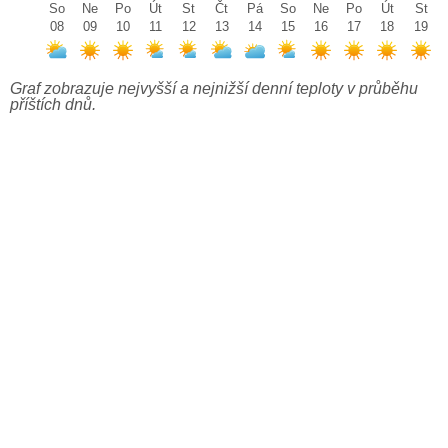
So
Ne
Po
Út
St
Čt
Pá
So
Ne
Po
Út
St
08
09
10
11
12
13
14
15
16
17
18
19
Graf zobrazuje nejvyšší a nejnižší denní teploty v průběhu
příštích dnů.