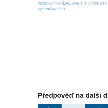
možný úhrn srážek, očekávaný úhrn pak 
výstupů modelu.
Předpověď na další 