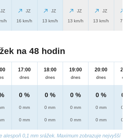
JZ
JZ
JZ
JZ
JZ
JZ
km/h
16 km/h
13 km/h
13 km/h
13 km/h
7 km/h
žek na 48 hodin
:00
17:00
18:00
19:00
20:00
21:00
es
dnes
dnes
dnes
dnes
dnes
 %
0 %
0 %
0 %
0 %
0 %
mm
0 mm
0 mm
0 mm
0 mm
0 mm
mm
0 mm
0 mm
0 mm
0 mm
0 mm
e alespoň 0,1 mm srážek. Maximum zobrazuje nejvyšší