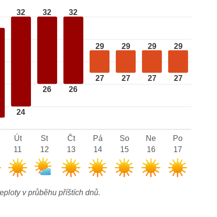
32
32
32
29
29
29
29
27
27
27
27
26
26
24
Út
St
Čt
Pá
So
Ne
Po
11
12
13
14
15
16
17
eploty v průběhu příštích dnů.