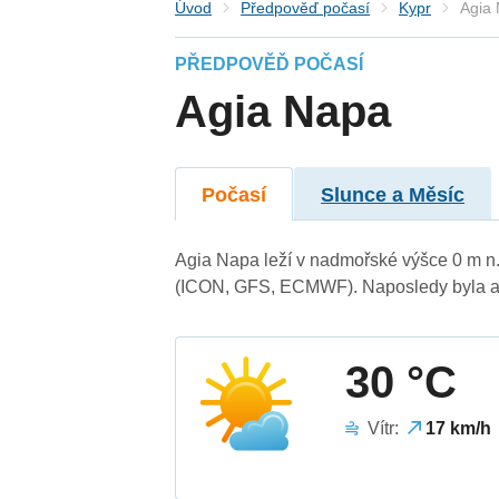
Úvod
Předpověď počasí
Kypr
Agia
PŘEDPOVĚĎ POČASÍ
Agia Napa
Počasí
Slunce a Měsíc
Agia Napa leží v nadmořské výšce 0 m n
(ICON, GFS, ECMWF). Naposledy byla ak
30 °C
Vítr:
17 km/h