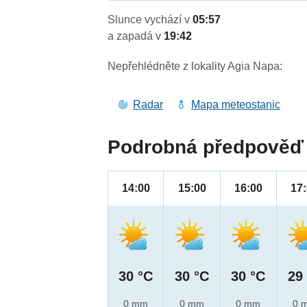
Slunce vychází v
05:57
a zapadá v
19:42
Nepřehlédněte z lokality Agia Napa:
Radar
Mapa meteostanic
Podrobná předpověď 
14:00
15:00
16:00
17
30 °C
30 °C
30 °C
29
0 mm
0 mm
0 mm
0 