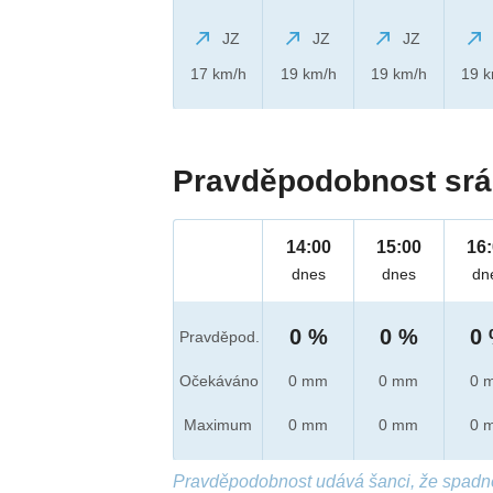
JZ
JZ
JZ
17 km/h
19 km/h
19 km/h
19 
Pravděpodobnost srá
14:00
15:00
16
dnes
dnes
dn
0 %
0 %
0
Pravděpod.
Očekáváno
0 mm
0 mm
0 
Maximum
0 mm
0 mm
0 
Pravděpodobnost udává šanci, že spadn