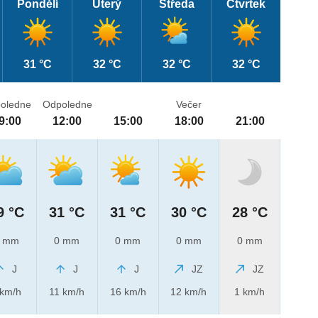
Pondělí
Úterý
Středa
Čtvrtek
31 °C
32 °C
32 °C
32 °C
oledne
Odpoledne
Večer
9:00
12:00
15:00
18:00
21:00
9 °C
31 °C
31 °C
30 °C
28 °C
 mm
0 mm
0 mm
0 mm
0 mm
J
J
J
JZ
JZ
 km/h
11 km/h
16 km/h
12 km/h
1 km/h