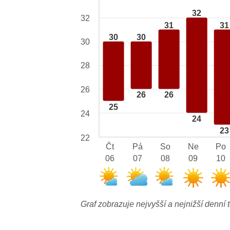
32
32
31
31
30
30
30
28
26
26
26
25
24
24
23
22
Čt
Pá
So
Ne
Po
06
07
08
09
10
Graf zobrazuje nejvyšší a nejnižší denní t