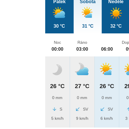
Pátek
Sobota
Neděle
30 °C
31 °C
32 °C
Noc
Ráno
Dop
00:00
03:00
06:00
0
26 °C
27 °C
26 °C
2
0 mm
0 mm
0 mm
0
S
SV
SV
5 km/h
9 km/h
6 km/h
3