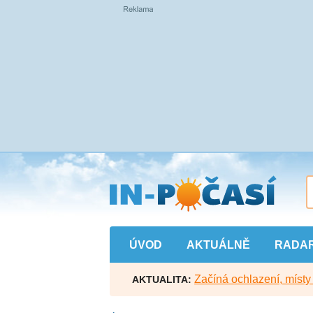
Přejít
na
hlavní
obsah
ÚVOD
AKTUÁLNĚ
RADA
Začíná ochlazení, míst
AKTUALITA: