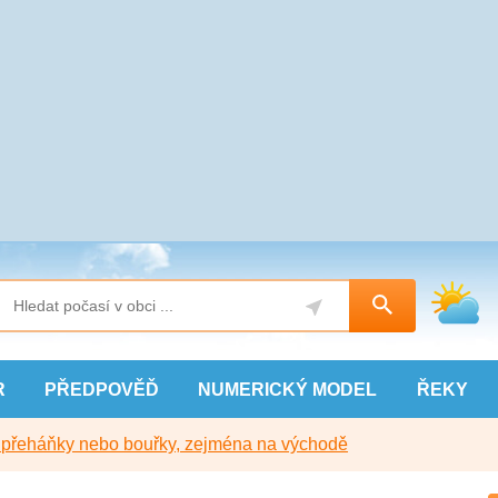
R
PŘEDPOVĚĎ
NUMERICKÝ
MODEL
ŘEKY
y přeháňky nebo bouřky, zejména na východě