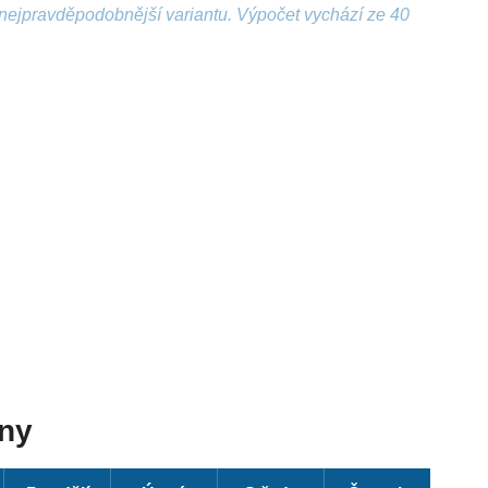
nejpravděpodobnější variantu. Výpočet vychází ze 40
dny