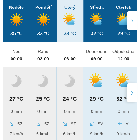
Neděle
Pondělí
Úterý
Středa
Čtvrtek
35 °C
33 °C
33 °C
32 °C
29 °C
Noc
Ráno
Dopoledne
Odpoledne
00:00
03:00
06:00
09:00
12:00
27 °C
25 °C
24 °C
29 °C
32 °C
0 mm
0 mm
0 mm
0 mm
0 mm
SZ
SZ
SZ
SV
V
7 km/h
6 km/h
6 km/h
9 km/h
9 km/h