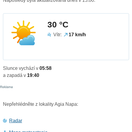
Naposledy byla aktualizována dnes v 15:00.
30 °C
Vítr:
17 km/h
Slunce vychází v
05:58
a zapadá v
19:40
Nepřehlédněte z lokality Agia Napa:
Radar