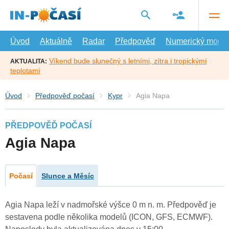
Přejít
na
hlavní
obsah
Úvod
Aktuálně
Radar
Předpověď
Numerický model
Víkend bude slunečný s letními, zítra i tropickými
AKTUALITA:
teplotami
Úvod
Předpověď počasí
Kypr
Agia Napa
PŘEDPOVĚĎ POČASÍ
Agia Napa
Počasí
Slunce a Měsíc
Agia Napa leží v nadmořské výšce 0 m n. m. Předpověď je
sestavena podle několika modelů (ICON, GFS, ECMWF).