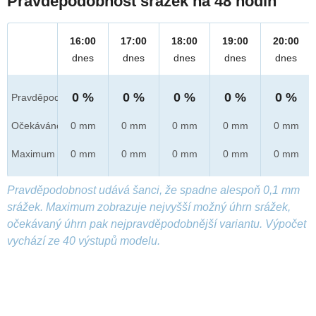
Pravděpodobnost srážek na 48 hodin
16:00
17:00
18:00
19:00
20:00
dnes
dnes
dnes
dnes
dnes
0 %
0 %
0 %
0 %
0 %
Pravděpod.
Očekáváno
0 mm
0 mm
0 mm
0 mm
0 mm
Maximum
0 mm
0 mm
0 mm
0 mm
0 mm
Pravděpodobnost udává šanci, že spadne alespoň 0,1 mm
srážek. Maximum zobrazuje nejvyšší možný úhrn srážek,
očekávaný úhrn pak nejpravděpodobnější variantu. Výpočet
vychází ze 40 výstupů modelu.