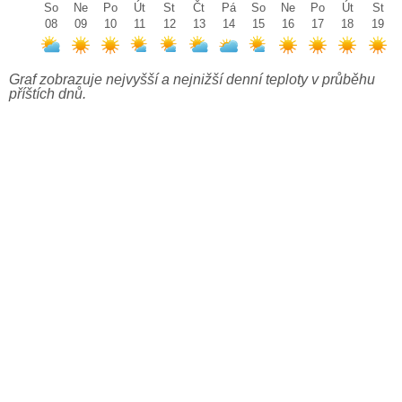
So
Ne
Po
Út
St
Čt
Pá
So
Ne
Po
Út
St
08
09
10
11
12
13
14
15
16
17
18
19
Graf zobrazuje nejvyšší a nejnižší denní teploty v průběhu
příštích dnů.