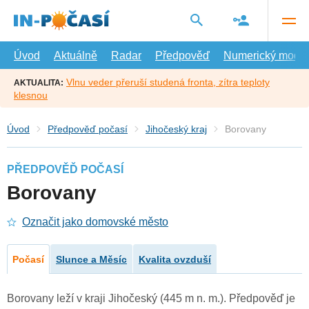
Přejít
na
hlavní
obsah
Úvod
Aktuálně
Radar
Předpověď
Numerický model
Vlnu veder přeruší studená fronta, zítra teploty
AKTUALITA:
klesnou
Úvod
Předpověď počasí
Jihočeský kraj
Borovany
PŘEDPOVĚĎ POČASÍ
Borovany
Označit jako domovské město
Počasí
Slunce a Měsíc
Kvalita ovzduší
Borovany leží v kraji Jihočeský (445 m n. m.). Předpověď je