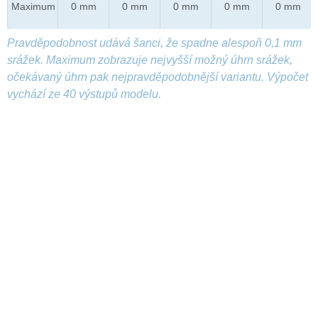
Maximum
0 mm
0 mm
0 mm
0 mm
0 mm
Pravděpodobnost udává šanci, že spadne alespoň 0,1 mm
srážek. Maximum zobrazuje nejvyšší možný úhrn srážek,
očekávaný úhrn pak nejpravděpodobnější variantu. Výpočet
vychází ze 40 výstupů modelu.