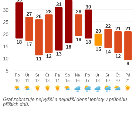
31
30
30
28
28
27
26
25
22
21
21
20
20
19
18
18
17
15
16
15
14
13
12
12
10
11
9
5
Po
Út
St
Čt
Pá
So
Ne
Po
Út
St
Čt
Pá
10
11
12
13
14
15
16
17
18
19
20
21
Graf zobrazuje nejvyšší a nejnižší denní teploty v průběhu
příštích dnů.