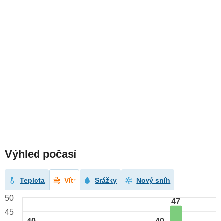
Výhled počasí
Teplota
Vítr
Srážky
Nový sníh
50
47
45
40
40