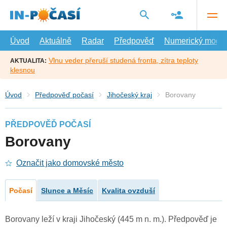
Přejít
na
hlavní
obsah
Úvod
Aktuálně
Radar
Předpověď
Numerický model
Vlnu veder přeruší studená fronta, zítra teploty
AKTUALITA:
klesnou
Úvod
Předpověď počasí
Jihočeský kraj
Borovany
PŘEDPOVĚĎ POČASÍ
Borovany
Označit jako domovské město
Počasí
Slunce a Měsíc
Kvalita ovzduší
Borovany leží v kraji Jihočeský (445 m n. m.). Předpověď je