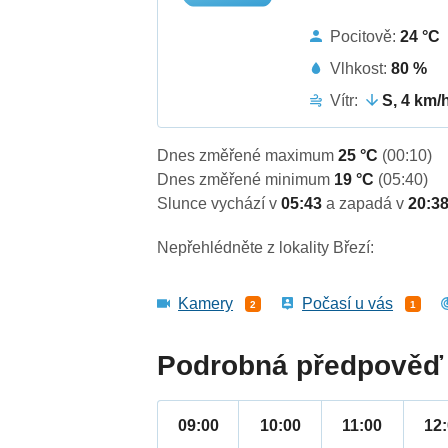
Pocitově:
24 °C
Vlhkost:
80 %
Vítr:
S, 4 km/
Dnes změřené maximum
25 °C
(00:10)
Dnes změřené minimum
19 °C
(05:40)
Slunce vychází v
05:43
a zapadá v
20:3
Nepřehlédněte z lokality Březí:
Kamery
Počasí u vás
2
1
Podrobná předpověď 
09:00
10:00
11:00
12