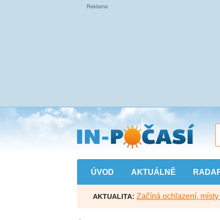
Přejít
na
hlavní
obsah
ÚVOD
AKTUÁLNĚ
RADA
Začíná ochlazení, míst
AKTUALITA: