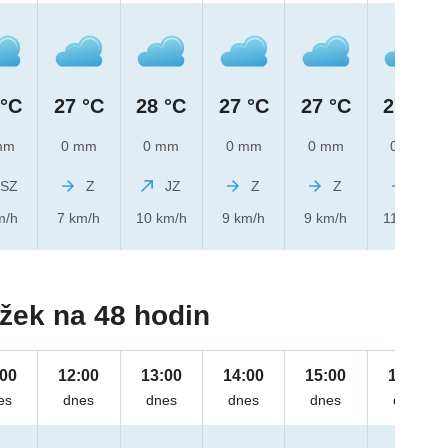
 °C
27 °C
28 °C
27 °C
27 °C
27 °C
mm
0 mm
0 mm
0 mm
0 mm
0 mm
SZ
Z
JZ
Z
Z
Z
m/h
7 km/h
10 km/h
9 km/h
9 km/h
11 km/h
žek na 48 hodin
:00
12:00
13:00
14:00
15:00
16:00
es
dnes
dnes
dnes
dnes
dnes