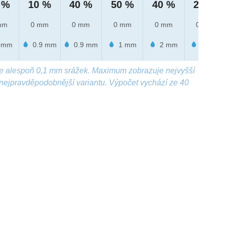
 %
10 %
40 %
50 %
40 %
20 %
mm
0 mm
0 mm
0 mm
0 mm
0 mm
 mm
0.9 mm
0.9 mm
1 mm
2 mm
1 mm
e alespoň 0,1 mm srážek. Maximum zobrazuje nejvyšší
nejpravděpodobnější variantu. Výpočet vychází ze 40