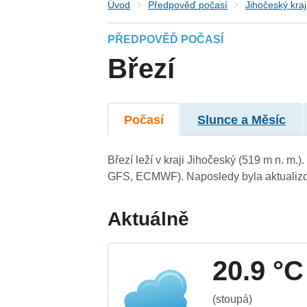
Úvod
Předpověď počasí
Jihočeský kraj
PŘEDPOVĚĎ POČASÍ
Březí
Počasí
Slunce a Měsíc
Březí leží v kraji Jihočeský (519 m n. m
GFS, ECMWF). Naposledy byla aktualizo
Aktuálně
20.9 °C
(stoupá)