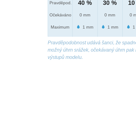
40 %
30 %
10
Pravděpod.
Očekáváno
0 mm
0 mm
0 
Maximum
1 mm
1 mm
1
Pravděpodobnost udává šanci, že spadn
možný úhrn srážek, očekávaný úhrn pak 
výstupů modelu.