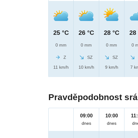
25 °C
26 °C
28 °C
28
0 mm
0 mm
0 mm
0 
Z
SZ
SZ
11 km/h
10 km/h
9 km/h
7 k
Pravděpodobnost srá
09:00
10:00
11
dnes
dnes
dn