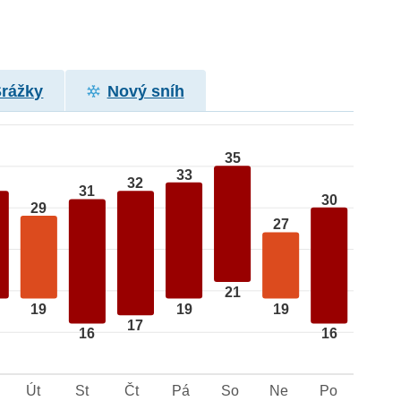
Srážky
Nový sníh
35
33
32
31
30
29
27
21
19
19
19
17
16
16
Út
St
Čt
Pá
So
Ne
Po