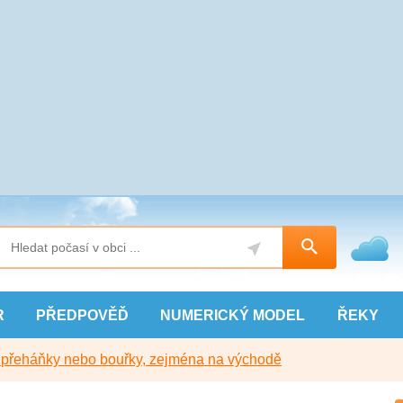
R
PŘEDPOVĚĎ
NUMERICKÝ
MODEL
ŘEKY
y přeháňky nebo bouřky, zejména na východě