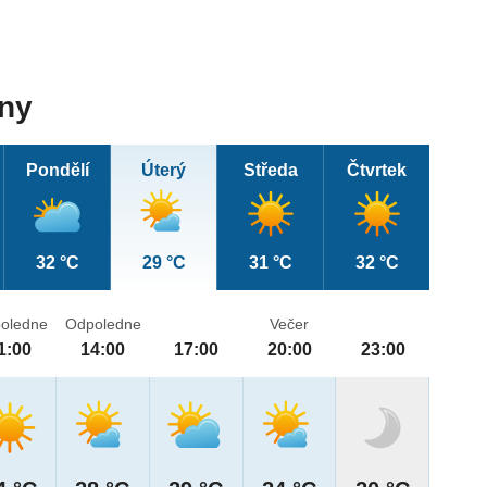
dny
Pondělí
Úterý
Středa
Čtvrtek
32 °C
29 °C
31 °C
32 °C
oledne
Odpoledne
Večer
1:00
14:00
17:00
20:00
23:00