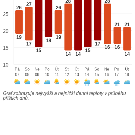
28
28
27
26
26
25
21
21
20
19
19
18
17
17
16
16
15
15
15
14
14
14
10
Pá
So
Ne
Po
Út
St
Čt
Pá
So
Ne
Po
Út
07
08
09
10
11
12
13
14
15
16
17
18
Graf zobrazuje nejvyšší a nejnižší denní teploty v průběhu
příštích dnů.