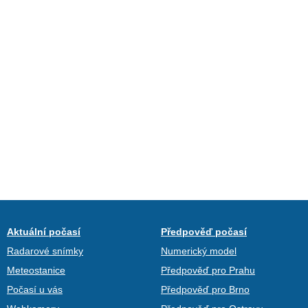
Aktuální počasí
Předpověď počasí
Radarové snímky
Numerický model
Meteostanice
Předpověď pro Prahu
Počasí u vás
Předpověď pro Brno