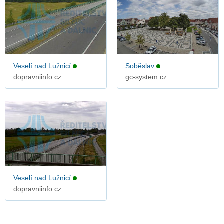
Veselí nad Lužnicí
Soběslav
dopravniinfo.cz
gc-system.cz
Veselí nad Lužnicí
dopravniinfo.cz