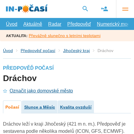
Přejít
na
hlavní
obsah
Úvod
Aktuálně
Radar
Předpověď
Numerický model
Převážně slunečno s letními teplotami
AKTUALITA:
Úvod
Předpověď počasí
Jihočeský kraj
Dráchov
PŘEDPOVĚĎ POČASÍ
Dráchov
Označit jako domovské město
Počasí
Slunce a Měsíc
Kvalita ovzduší
Dráchov leží v kraji Jihočeský (421 m n. m.). Předpověď je
sestavena podle několika modelů (ICON, GFS, ECMWF).