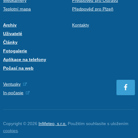
Webkamery
Předpověď pro Ostravu
Teplotní mapa
Předpověď pro Plzeň
Archiv
Kontakty
Uživatelé
Články
Fotogalerie
Aplikace na telefony
Počasí na web
Ventusky
In-počasie
Copyright © 2026
InMeteo, s.r.o.
Použitím souhlasíte s uložením
cookies
.