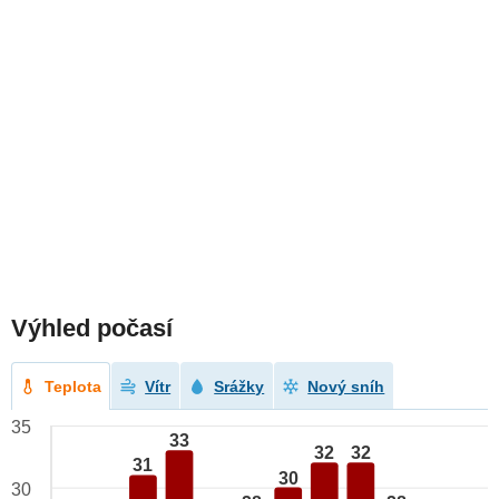
Výhled počasí
Teplota
Vítr
Srážky
Nový sníh
35
33
32
32
31
30
30