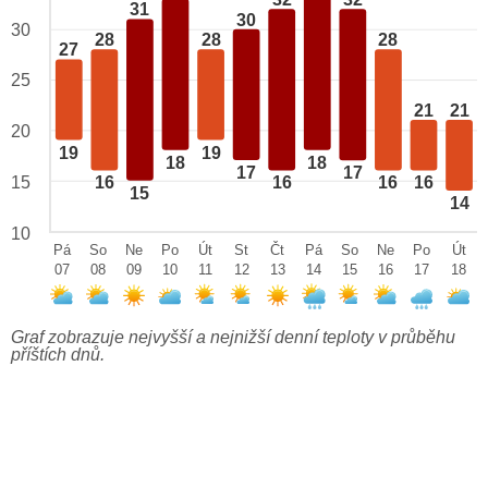
32
32
31
30
30
28
28
28
27
25
21
21
20
19
19
18
18
17
17
15
16
16
16
16
15
14
10
Pá
So
Ne
Po
Út
St
Čt
Pá
So
Ne
Po
Út
07
08
09
10
11
12
13
14
15
16
17
18
Graf zobrazuje nejvyšší a nejnižší denní teploty v průběhu
příštích dnů.