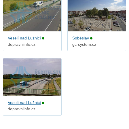
Veselí nad Lužnicí
Soběslav
dopravniinfo.cz
gc-system.cz
Veselí nad Lužnicí
dopravniinfo.cz