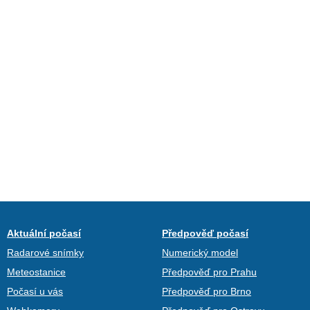
Aktuální počasí
Předpověď počasí
Radarové snímky
Numerický model
Meteostanice
Předpověď pro Prahu
Počasí u vás
Předpověď pro Brno