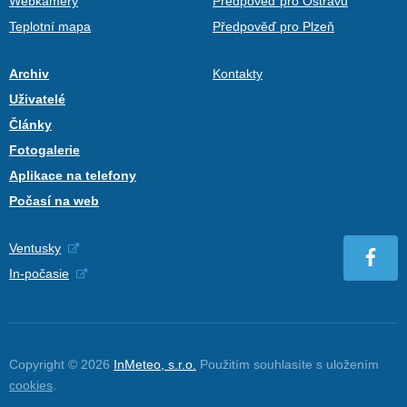
Webkamery
Předpověď pro Ostravu
Teplotní mapa
Předpověď pro Plzeň
Archiv
Kontakty
Uživatelé
Články
Fotogalerie
Aplikace na telefony
Počasí na web
Ventusky
In-počasie
Copyright © 2026
InMeteo, s.r.o.
Použitím souhlasíte s uložením
cookies
.