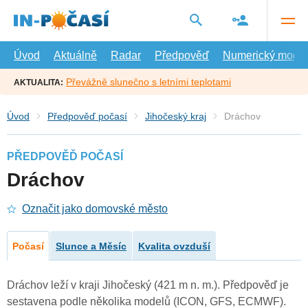
Přejít
na
hlavní
obsah
Úvod
Aktuálně
Radar
Předpověď
Numerický model
Převážně slunečno s letními teplotami
AKTUALITA:
Úvod
Předpověď počasí
Jihočeský kraj
Dráchov
PŘEDPOVĚĎ POČASÍ
Dráchov
Označit jako domovské město
Počasí
Slunce a Měsíc
Kvalita ovzduší
Dráchov leží v kraji Jihočeský (421 m n. m.). Předpověď je
sestavena podle několika modelů (ICON, GFS, ECMWF).