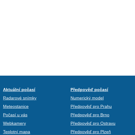
Aktuální počasí
Předpověď počasí
Radarové snímky
Numerický model
Meteostanice
Předpověď pro Prahu
Počasí u vás
Předpověď pro Brno
Webkamery
Předpověď pro Ostravu
Teplotní mapa
Předpověď pro Plzeň