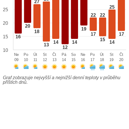
27
25
25
22
22
20
20
19
18
17
17
15
16
15
14
14
14
13
12
10
Ne
Po
Út
St
Čt
Pá
So
Ne
Po
Út
St
Čt
09
10
11
12
13
14
15
16
17
18
19
20
Graf zobrazuje nejvyšší a nejnižší denní teploty v průběhu
příštích dnů.