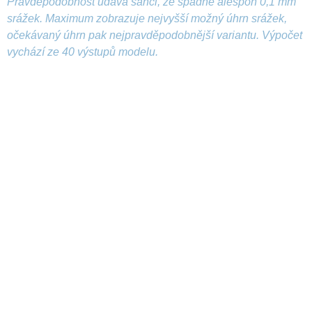
Pravděpodobnost udává šanci, že spadne alespoň 0,1 mm
srážek. Maximum zobrazuje nejvyšší možný úhrn srážek,
očekávaný úhrn pak nejpravděpodobnější variantu. Výpočet
vychází ze 40 výstupů modelu.