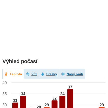
Výhled počasí
Teplota
Vítr
Srážky
Nový sníh
40
37
34
34
35
32
31
29
29
30
28