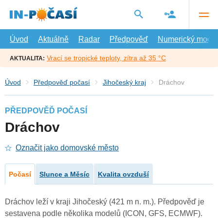
Přejít
na
hlavní
obsah
Úvod
Aktuálně
Radar
Předpověď
Numerický model
Vrací se tropické teploty, zítra až 35 °C
AKTUALITA:
Úvod
Předpověď počasí
Jihočeský kraj
Dráchov
PŘEDPOVĚĎ POČASÍ
Dráchov
Označit jako domovské město
Počasí
Slunce a Měsíc
Kvalita ovzduší
Dráchov leží v kraji Jihočeský (421 m n. m.). Předpověď je
sestavena podle několika modelů (ICON, GFS, ECMWF).